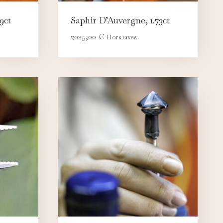
9ct
Saphir D’Auvergne, 1.73ct
2025,00
€
Hors taxes