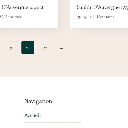
 D’Auvergne 0,40ct
Saphir D’Auvergne 1,77
€
3100,00
€
Hors taxes
Hors taxes
20
21
22
→
Navigation
Accueil
OUVRIR/FERMER