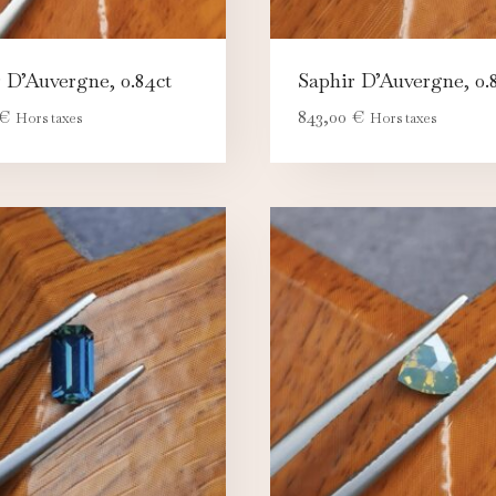
 D’Auvergne, 0.84ct
Saphir D’Auvergne, 0.
€
843,00
€
Hors taxes
Hors taxes