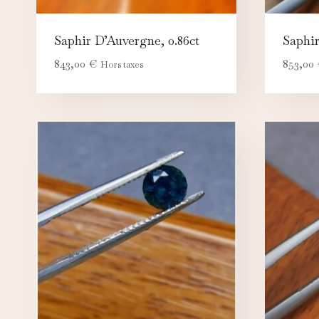
N
Ce
pe
Saphir D’Auvergne, 0.86ct
Saphir
843,00
€
853,00
A
Hors taxes
Ce
c
M
Ce
d'