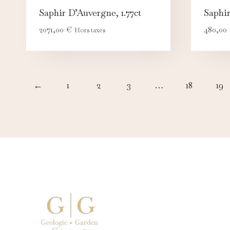
Saphir D’Auvergne, 1.77ct
Saphir
2071,00
€
480,00
Hors taxes
←
1
2
3
…
18
19