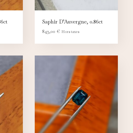
86ct
Saphir D’Auvergne, 0.86ct
843,00
€
Hors taxes