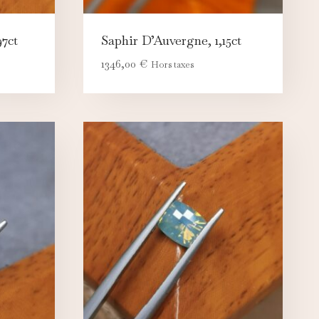
97ct
Saphir D’Auvergne, 1,15ct
1346,00
€
Hors taxes