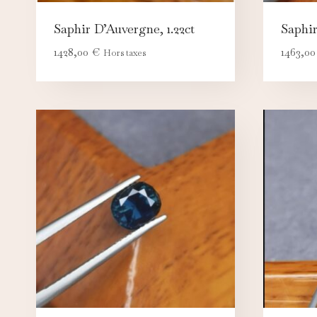
Saphir D’Auvergne, 1.22ct
Saphir
1428,00
€
1463,0
Hors taxes