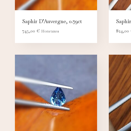
Saphir D’Auvergne, 0.79ct
Saphir
745,00
€
824,00
Hors taxes