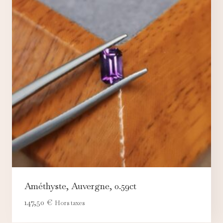
Améthyste, Auvergne, 0.59ct
147,50
€
Hors taxes