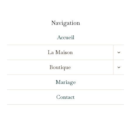
Navigation
Accueil
OUVR
La Maison
LE
MENU
OUVR
ENFA
Boutique
LE
MENU
ENFA
Mariage
Contact