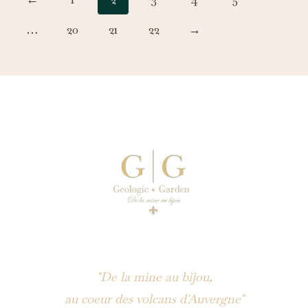
…
20
21
22
→
"De la mine au bijou,
au coeur des volcans d'Auvergne"