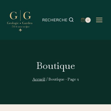
Aller
au
contenu
RECHERCHE
0
Boutique
Accueil
/
Boutique
- Page 2