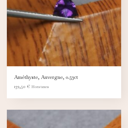
Améthyste, Auvergne, 0.53ct
132,50
€
Hors taxes