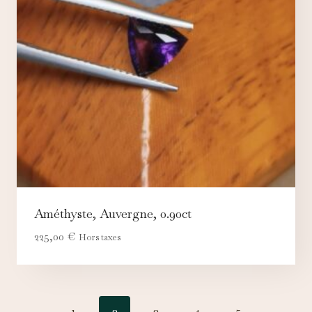
Améthyste, Auvergne, 0.90ct
225,00
€
Hors taxes
←
1
2
3
4
5