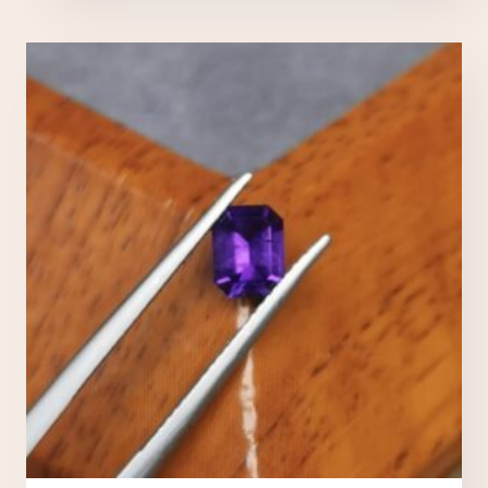
Nécessaires
TOUJOURS ACTIFS
Ces cookies sont indispensables au bon fonctionnement
du site et ne peuvent pas être désactivés.
Analytics
Ces cookies nous permettent de mesurer l'audience et
d'améliorer nos contenus (Google Analytics, Matomo…).
Marketing
Ces cookies servent à vous proposer des publicités
adaptées à vos centres d'intérêt.