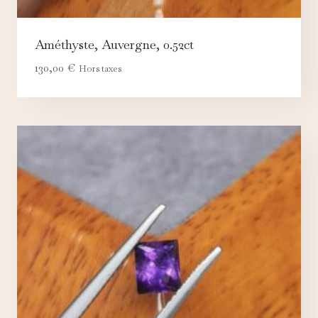
Améthyste, Auvergne, 0.52ct
130,00
€
Hors taxes