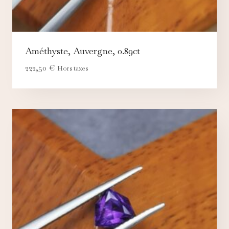
Améthyste, Auvergne, 0.89ct
222,50
€
Hors taxes