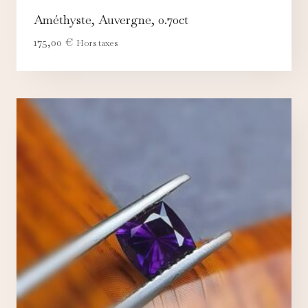
Améthyste, Auvergne, 0.70ct
175,00
€
Hors taxes