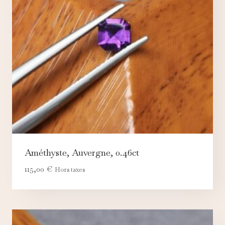
Améthyste, Auvergne, 0.46ct
115,00
€
Hors taxes