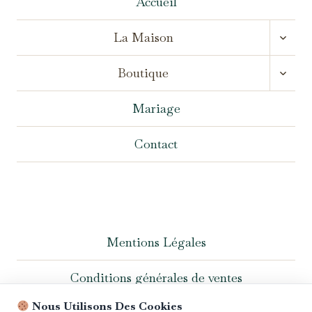
Accueil
OUVR
La Maison
LE
MENU
OUVR
ENFA
Boutique
LE
MENU
ENFA
Mariage
Contact
Mentions Légales
Conditions générales de ventes
Nous Utilisons Des Cookies