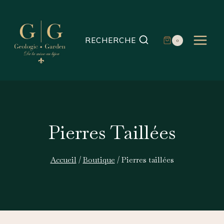
Aller
au
contenu
RECHERCHE
0
Pierres Taillées
Accueil
/
Boutique
/
Pierres taillées