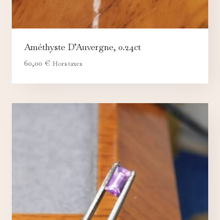
Améthyste D’Auvergne, 0.24ct
60,00
€
Hors taxes