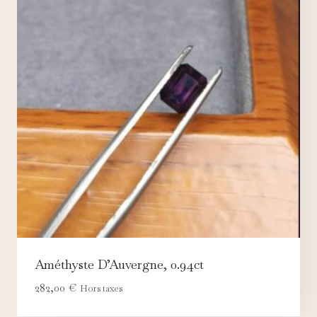
Améthyste D’Auvergne, 0.94ct
282,00
€
Hors taxes