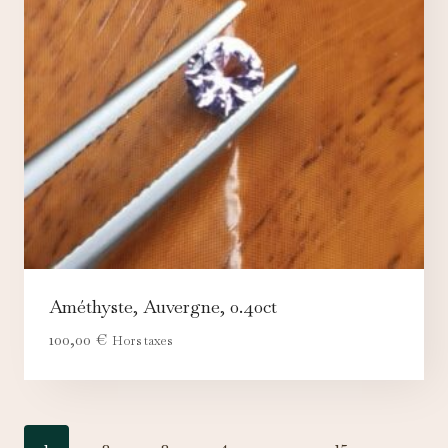
Améthyste, Auvergne, 0.40ct
100,00
€
Hors taxes
1
2
3
4
…
15