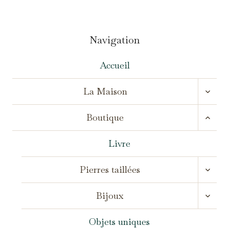
Navigation
Accueil
OUVR
La Maison
LE
MENU
OUVR
ENFA
Boutique
LE
MENU
ENFA
Livre
OUVR
Pierres taillées
LE
MENU
OUVR
ENFA
Bijoux
LE
MENU
ENFA
Objets uniques