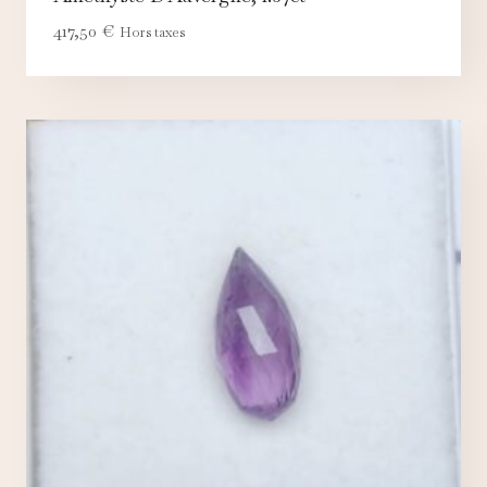
417,50
€
Hors taxes