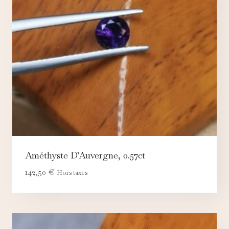
Améthyste D’Auvergne, 0.57ct
142,50
€
Hors taxes