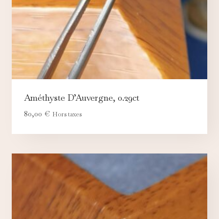
Améthyste D’Auvergne, 0.29ct
80,00
€
Hors taxes