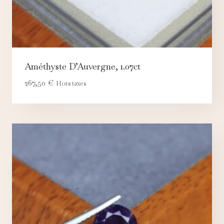
Améthyste D’Auvergne, 1.07ct
267,50
€
Hors taxes