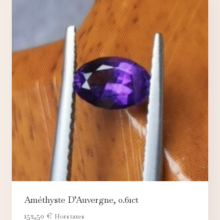
Améthyste D’Auvergne, 0.61ct
152,50
€
Hors taxes