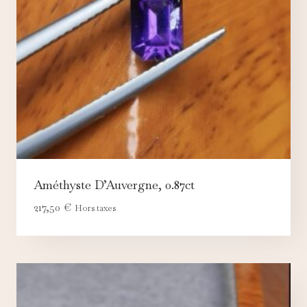
Améthyste D’Auvergne, 0.87ct
217,50
€
Hors taxes