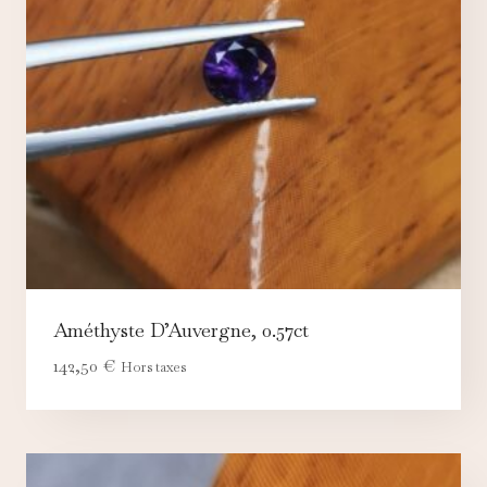
Améthyste D’Auvergne, 0.57ct
142,50
€
Hors taxes