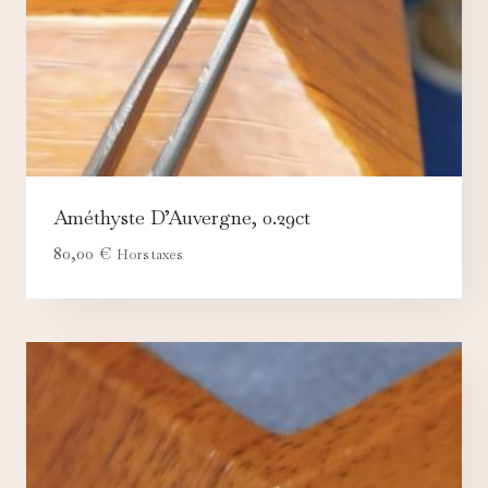
Améthyste D’Auvergne, 0.29ct
80,00
€
Hors taxes