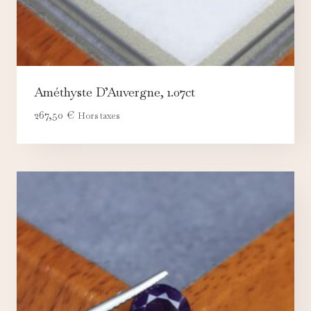
Améthyste D’Auvergne, 1.07ct
267,50
€
Hors taxes