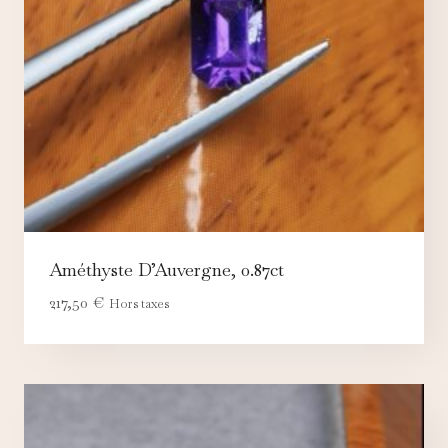
Améthyste D’Auvergne, 0.87ct
217,50
€
Hors taxes