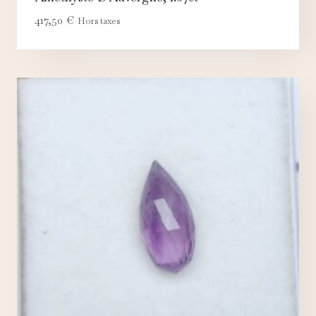
417,50
€
Hors taxes