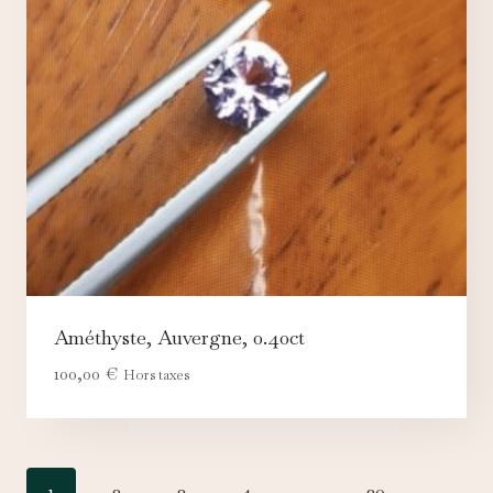
Améthyste, Auvergne, 0.40ct
100,00
€
Hors taxes
1
2
3
4
…
20