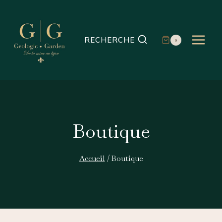
Aller
au
contenu
RECHERCHE
0
Boutique
Accueil
/
Boutique