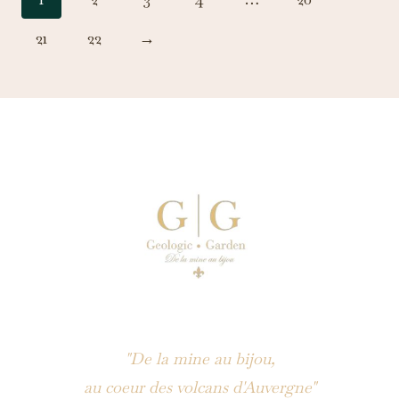
21
22
→
"De la mine au bijou,
au coeur des volcans d'Auvergne"