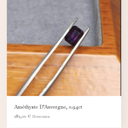
Améthyste D’Auvergne, 0.94ct
282,00
€
Hors taxes