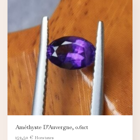
Améthyste D’Auvergne, 0.61ct
152,50
€
Hors taxes