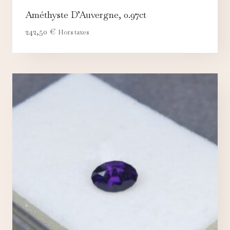
Améthyste D’Auvergne, 0.97ct
242,50
€
Hors taxes