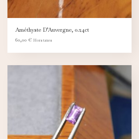
Améthyste D’Auvergne, 0.24ct
60,00
€
Hors taxes