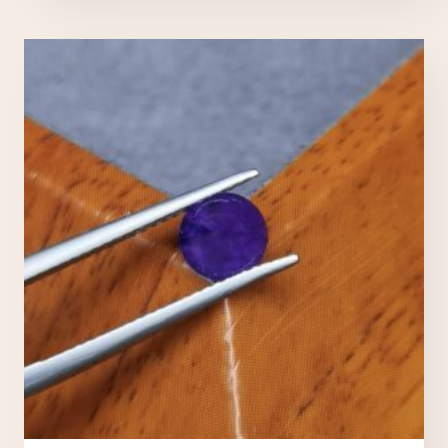
Nécessaires
TOUJOURS ACTIFS
Ces cookies sont indispensables au bon fonctionnement
du site et ne peuvent pas être désactivés.
Analytics
Ces cookies nous permettent de mesurer l'audience et
d'améliorer nos contenus (Google Analytics, Matomo…).
Marketing
Ces cookies servent à vous proposer des publicités
adaptées à vos centres d'intérêt.