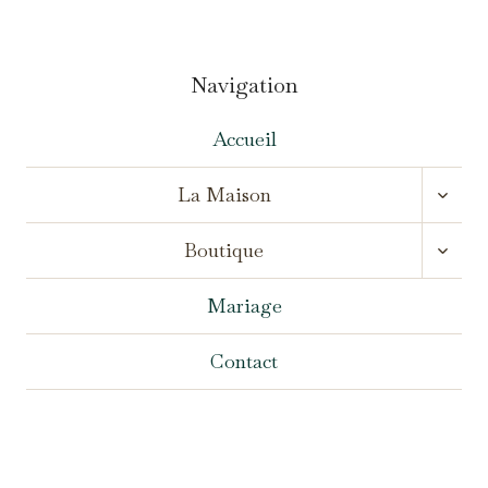
Navigation
Accueil
OUVR
La Maison
LE
MENU
OUVR
ENFA
Boutique
LE
MENU
ENFA
Mariage
Contact