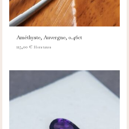
Améthyste, Auvergne, 0.46ct
115,00
€
Hors taxes
Nécessaires
TOUJOURS ACTIFS
Ces cookies sont indispensables au bon fonctionnement
du site et ne peuvent pas être désactivés.
Analytics
Ces cookies nous permettent de mesurer l'audience et
d'améliorer nos contenus (Google Analytics, Matomo…).
Marketing
Ces cookies servent à vous proposer des publicités
adaptées à vos centres d'intérêt.