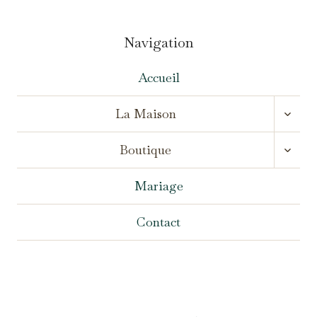
Navigation
Accueil
OUVR
La Maison
LE
MENU
OUVR
ENFA
Boutique
LE
MENU
ENFA
Mariage
Contact