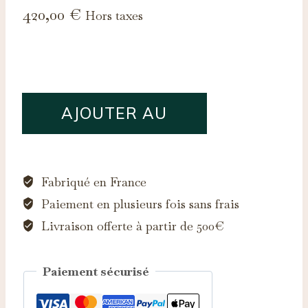
420,00
€
Hors taxes
quantité
AJOUTER AU
de
Améthyste
PANIER
d’Auvergne,
1.68ct
Fabriqué en France
Paiement en plusieurs fois sans frais
Livraison offerte à partir de 500€
Paiement sécurisé