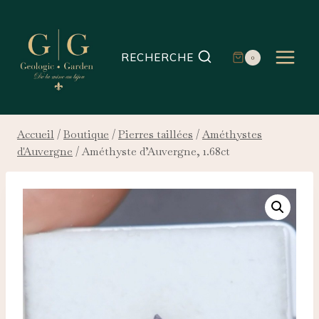
Aller
au
contenu
RECHERCHE
0
Accueil
/
Boutique
/
Pierres taillées
/
Améthystes
d'Auvergne
/
Améthyste d’Auvergne, 1.68ct