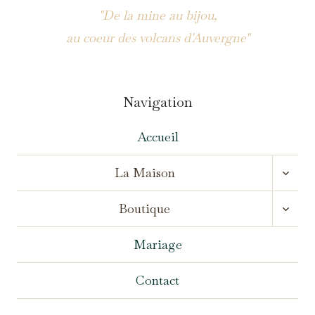
"De la mine au bijou,
au coeur des volcans d'Auvergne"
Navigation
Accueil
OUVR
La Maison
LE
MENU
OUVR
ENFA
Boutique
LE
MENU
ENFA
Mariage
Contact