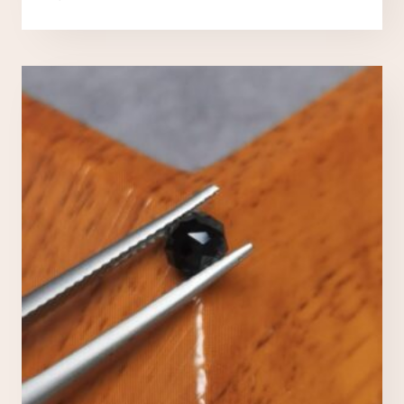
Nécessaires
TOUJOURS ACTIFS
Ces cookies sont indispensables au bon fonctionnement
du site et ne peuvent pas être désactivés.
Analytics
Ces cookies nous permettent de mesurer l'audience et
d'améliorer nos contenus (Google Analytics, Matomo…).
Marketing