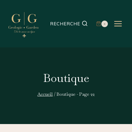
Aller
au
contenu
RECHERCHE
0
Boutique
Accueil
/
Boutique
- Page 22