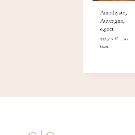
Améthyste,
Auvergne,
0.90ct
225,00
€
Hors
taxes