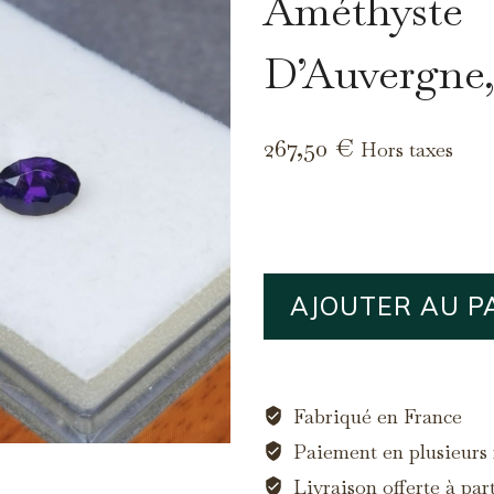
Améthyste
D’Auvergne, 
267,50
€
Hors taxes
quantité
AJOUTER AU P
de
Améthyste
D’Auvergne,
1.07ct
Fabriqué en France
Paiement en plusieurs f
Livraison offerte à par