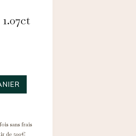
1.07ct
ANIER
ois sans frais
tir de 500€