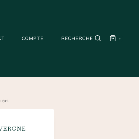
CT
COMPTE
RECHERCHE
0
07ct
VERGNE