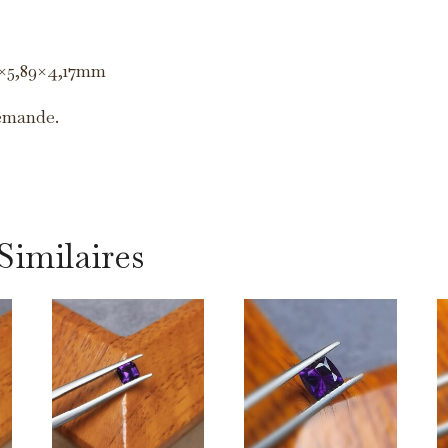
intérêt.
2×5,89×4,17mm
emande.
Similaires