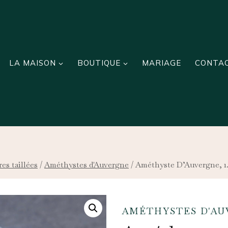
LA MAISON
BOUTIQUE
MARIAGE
CONTA
res taillées
/
Améthystes d'Auvergne
/
Améthyste D’Auvergne, 1.
AMÉTHYSTES D'AU