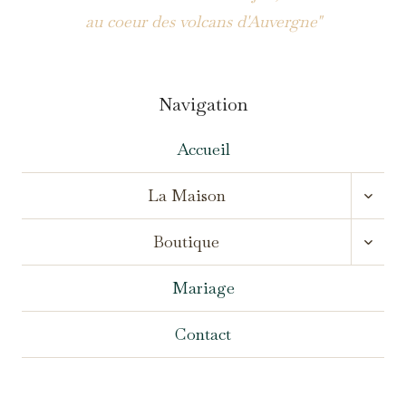
au coeur des volcans d'Auvergne"
Navigation
Accueil
OUVR
La Maison
LE
MENU
OUVR
ENFA
Boutique
LE
MENU
ENFA
Mariage
Contact