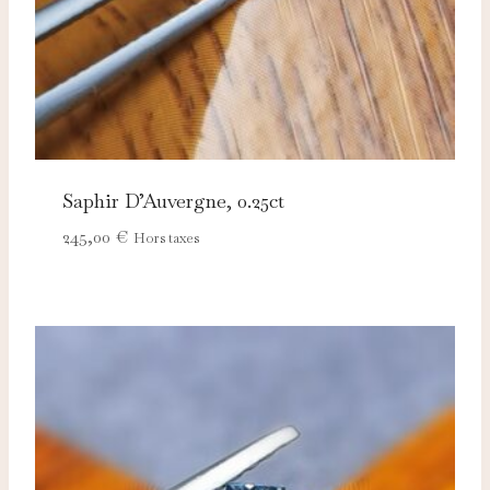
Saphir D’Auvergne, 0.25ct
245,00
€
Hors taxes
Nécessaires
TOUJOURS ACTIFS
Ces cookies sont indispensables au bon fonctionnement
du site et ne peuvent pas être désactivés.
Analytics
Ces cookies nous permettent de mesurer l'audience et
d'améliorer nos contenus (Google Analytics, Matomo…).
Marketing
Ces cookies servent à vous proposer des publicités