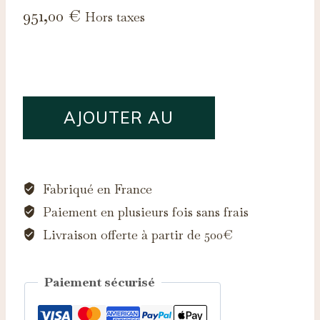
951,00
€
Hors taxes
quantité
AJOUTER AU
de
Saphir
PANIER
d'Auvergne,
0.97ct
Fabriqué en France
Paiement en plusieurs fois sans frais
Livraison offerte à partir de 500€
Paiement sécurisé