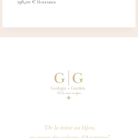
196,00
€
Hors taxes
"De la mine au bijou,
au coeur des volcans d'Auvergne"