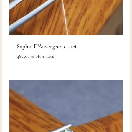
Saphir D’Auvergne, 0.41ct
482,00
€
Hors taxes
Nécessaires
TOUJOURS ACTIFS
Ces cookies sont indispensables au bon fonctionnement
du site et ne peuvent pas être désactivés.
Analytics
Ces cookies nous permettent de mesurer l'audience et
d'améliorer nos contenus (Google Analytics, Matomo…).
Marketing
Ces cookies servent à vous proposer des publicités
adaptées à vos centres d'intérêt.