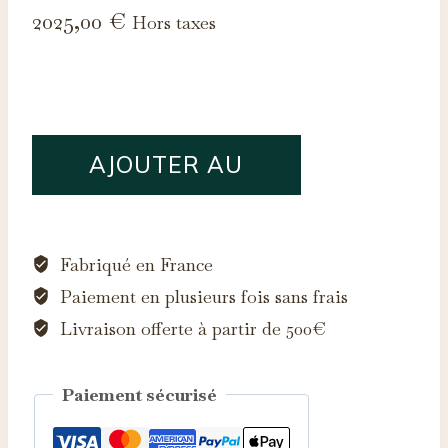
2025,00
€
Hors taxes
quantité
AJOUTER AU
de
Saphir
PANIER
d'Auvergne,
1.73ct
Fabriqué en France
Paiement en plusieurs fois sans frais
Livraison offerte à partir de 500€
Paiement sécurisé