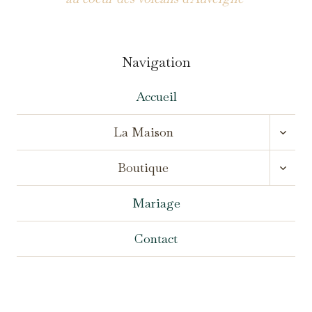
Navigation
Accueil
OUVR
La Maison
LE
MENU
OUVR
ENFA
Boutique
LE
MENU
ENFA
Mariage
Contact