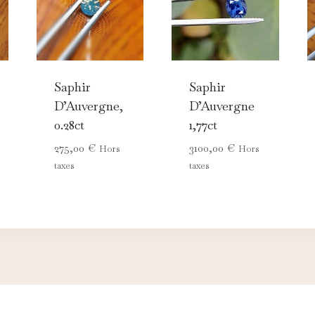
Saphir
Saphir
D’Auvergne,
D’Auvergne
0.28ct
1,77ct
275,00
€
3100,00
€
Hors
Hors
taxes
taxes