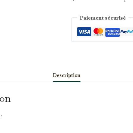
Paiement sécurisé
Catégorie :
Saphirs d'Auvergne
Description
écessaires
TOUJOURS ACTIFS
ion
s cookies sont indispensables au bon fonctionnement du site et ne
uvent pas être désactivés.
nalytics
e
s cookies nous permettent de mesurer l'audience et d'améliorer nos
ontenus (Google Analytics, Matomo…).