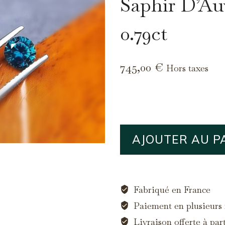
Saphir D’Au
0.79ct
745,00
€
Hors taxes
quantité
AJOUTER AU P
de
Saphir
d'Auvergne,
0.79ct
Fabriqué en France
Paiement en plusieurs f
Livraison offerte à par