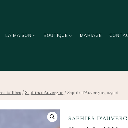
LA MAISON
BOUTIQUE
MARIAGE
CONTA
res taillées
/
Saphirs d'Auvergne
/
Saphir d’Auvergne, 0.79ct
SAPHIRS D'AUVER