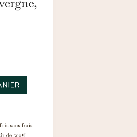
vergne,
ANIER
ois sans frais
tir de 500€