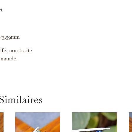
arketing
rt
s cookies servent à vous proposer des publicités adaptées à vos centres
intérêt.
6×3,59mm
fé, non traité
emande.
Similaires