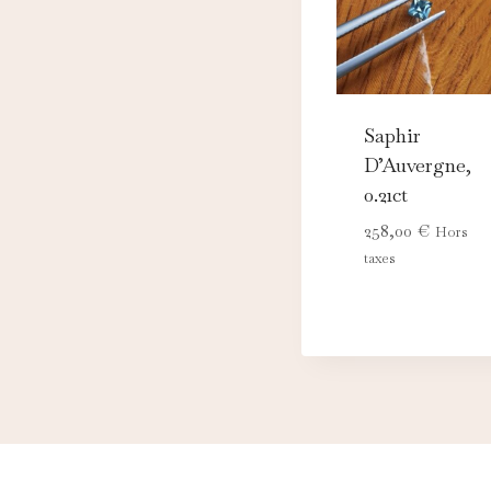
Saphir
D’Auvergne,
0.21ct
258,00
€
Hors
taxes