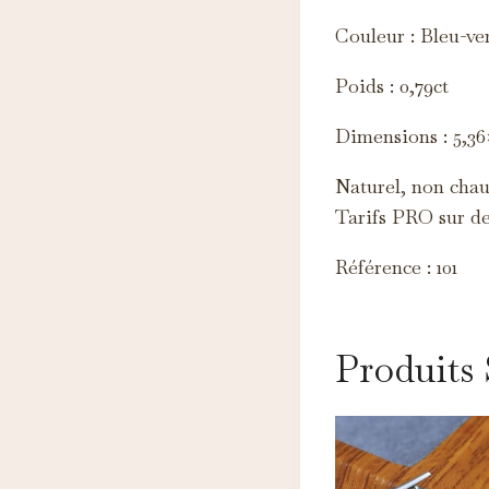
M
Couleur : Bleu-ve
Ce
d'
Poids : 0,79ct
Dimensions : 5,3
Naturel, non chauf
Tarifs PRO sur d
Référence : 101
Produits 