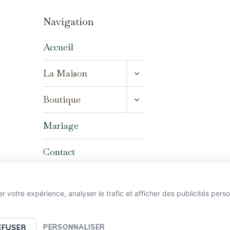
Navigation
Accueil
OUVRIR/FERMER
La Maison
LE
MENU
OUVRIR/FERMER
ENFANT
Boutique
LE
MENU
ENFANT
Mariage
Contact
er votre expérience, analyser le trafic et afficher des publicités pers
EFUSER
PERSONNALISER