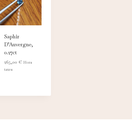
Saphir
D’Auvergne,
0.27ct
265,00
€
Hors
taxes