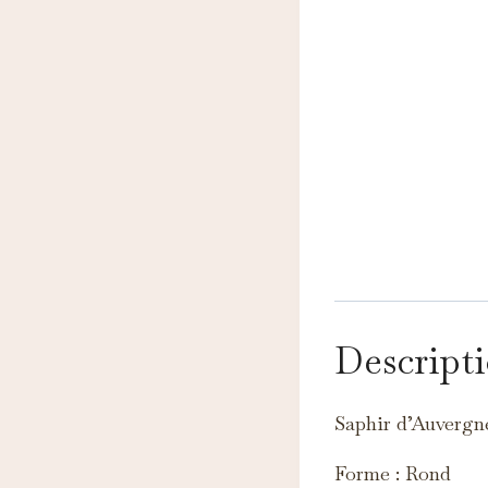
N
Descript
Ce
pe
A
Saphir d’Auvergn
Ce
c
Forme : Rond