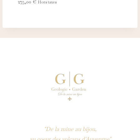
275,00
€
Hors taxes
"De la mine au bijou,
au coeur des volcans d'Auvergne"