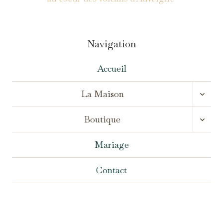
Navigation
Accueil
OUVR
La Maison
LE
MENU
OUVR
ENFA
Boutique
LE
MENU
ENFA
Mariage
Contact