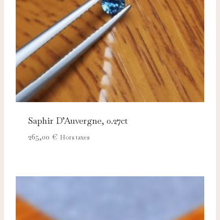
Saphir D’Auvergne, 0.27ct
265,00
€
Hors taxes