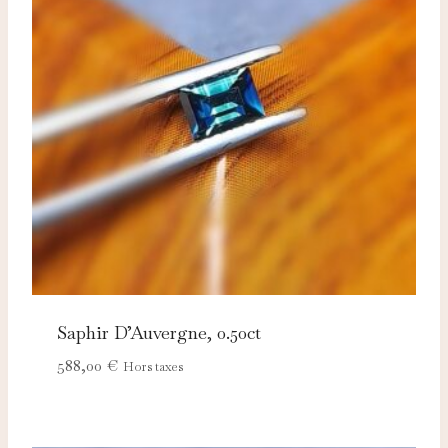
Saphir D’Auvergne, 0.50ct
588,00
€
Hors taxes