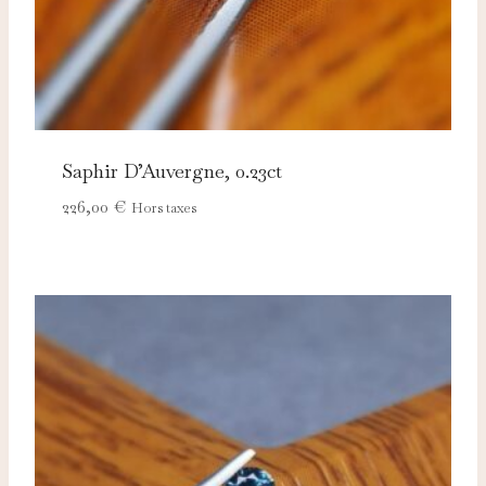
Saphir D’Auvergne, 0.23ct
226,00
€
Hors taxes
Nécessaires
TOUJOURS ACTIFS
Ces cookies sont indispensables au bon fonctionnement
du site et ne peuvent pas être désactivés.
Analytics
Ces cookies nous permettent de mesurer l'audience et
d'améliorer nos contenus (Google Analytics, Matomo…).
Marketing
Ces cookies servent à vous proposer des publicités
adaptées à vos centres d'intérêt.