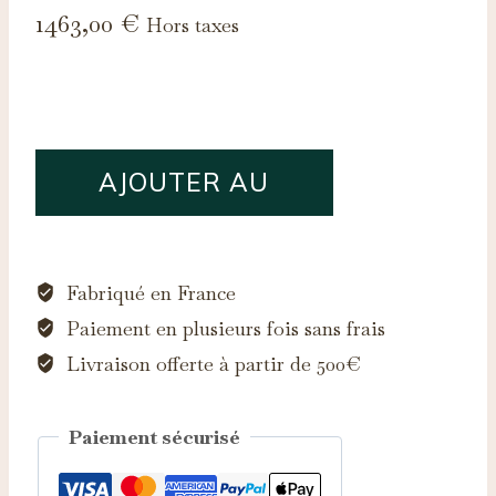
1463,00
€
Hors taxes
quantité
AJOUTER AU
de
Saphir
PANIER
d'Auvergne,
1.25ct
Fabriqué en France
Paiement en plusieurs fois sans frais
Livraison offerte à partir de 500€
Paiement sécurisé