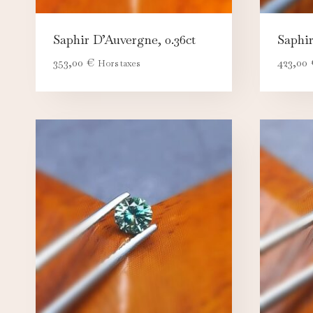
N
Ce
pe
Saphir D’Auvergne, 0.36ct
Saphir
353,00
€
423,00
A
Hors taxes
Ce
c
M
Ce
d'