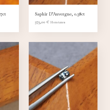
7ct
Saphir D’Auvergne, 0.38ct
373,00
€
Hors taxes