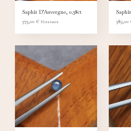
Saphir D’Auvergne, 0.38ct
Saphir
373,00
€
383,00
Hors taxes