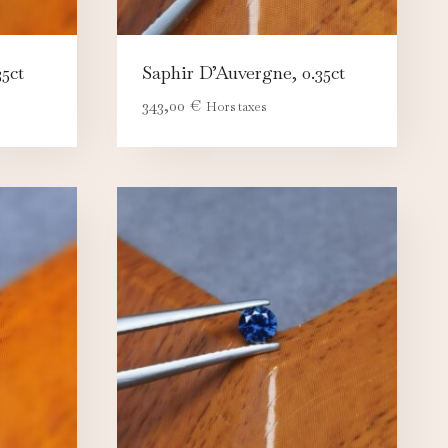
5ct
Saphir D’Auvergne, 0.35ct
343,00
€
Hors taxes