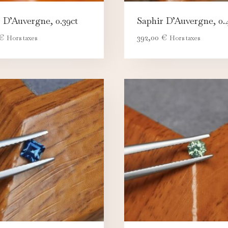
 D’Auvergne, 0.39ct
Saphir D’Auvergne, 0.
€
392,00
€
Hors taxes
Hors taxes