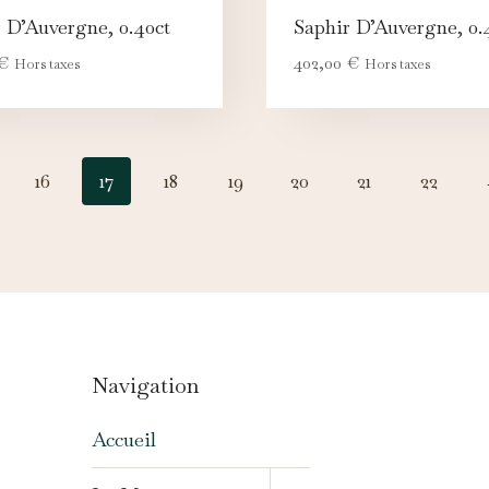
 D’Auvergne, 0.40ct
Saphir D’Auvergne, 0.4
€
402,00
€
Hors taxes
Hors taxes
16
17
18
19
20
21
22
Navigation
Accueil
OUVRIR/FERMER