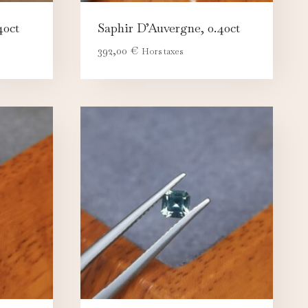
40ct
Saphir D’Auvergne, 0.40ct
392,00
€
Hors taxes