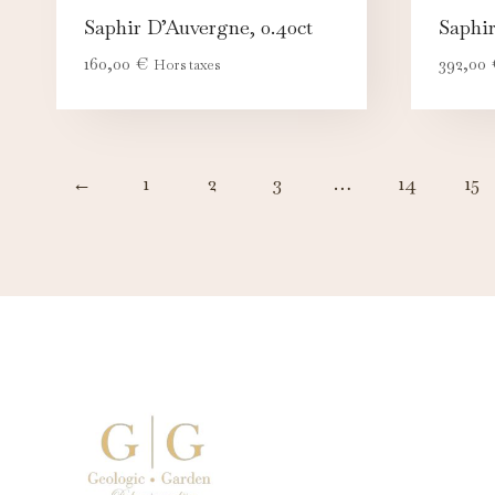
Saphir D’Auvergne, 0.40ct
Saphir
160,00
€
392,00
Hors taxes
←
1
2
3
…
14
15