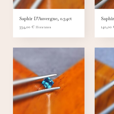
Saphir D’Auvergne, 0.34ct
Saphir
334,00
€
140,00
Hors taxes