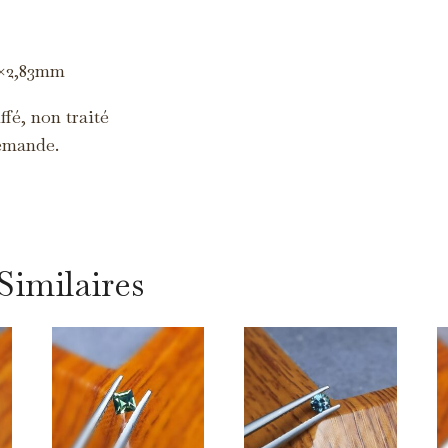
s cookies servent à vous proposer des publicités adaptées à vos centres
intérêt.
3×2,83mm
fé, non traité
emande.
Similaires