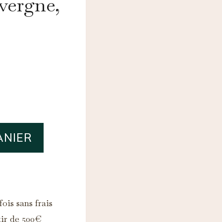
vergne,
ANIER
ois sans frais
tir de 500€