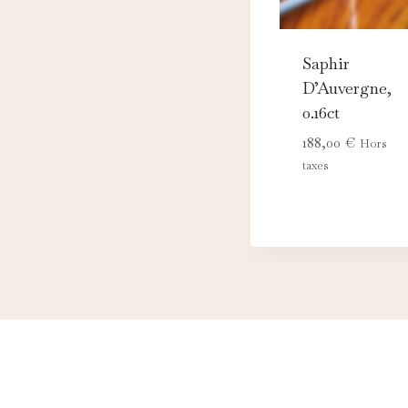
Saphir
D’Auvergne,
0.16ct
188,00
€
Hors
taxes