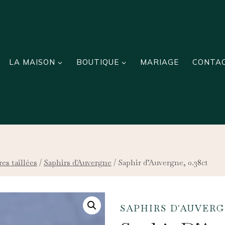
LA MAISON
BOUTIQUE
MARIAGE
CONTA
res taillées
/
Saphirs d'Auvergne
/
Saphir d’Auvergne, 0.38ct
SAPHIRS D'AUVER