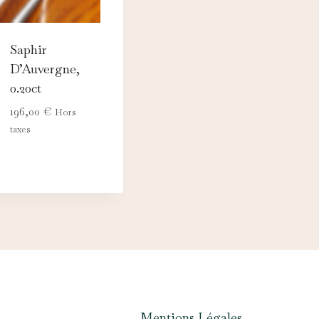
Saphir
D’Auvergne,
0.20ct
196,00
€
Hors
taxes
Mentions Légales