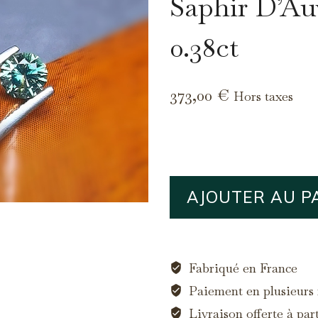
Saphir D’Au
0.38ct
373,00
€
Hors taxes
quantité
AJOUTER AU P
de
Saphir
d'Auvergne,
0.38ct
Fabriqué en France
Paiement en plusieurs f
Livraison offerte à par