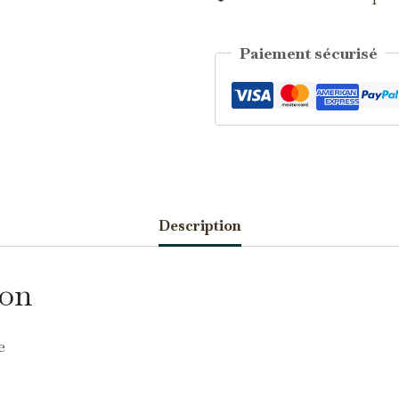
Paiement sécurisé
Catégorie :
Saphirs d'Auvergne
Description
écessaires
TOUJOURS ACTIFS
s cookies sont indispensables au bon fonctionnement du site et ne
uvent pas être désactivés.
ion
nalytics
s cookies nous permettent de mesurer l'audience et d'améliorer nos
e
ontenus (Google Analytics, Matomo…).
arketing