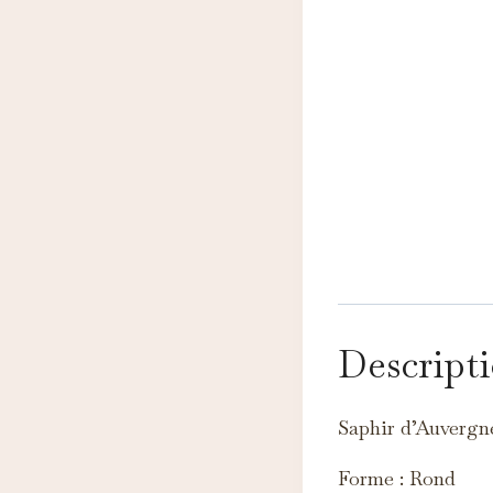
N
Ce
pe
Descript
A
Ce
Saphir d’Auvergn
c
Forme : Rond
M