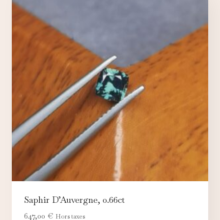
Saphir D’Auvergne, 0.66ct
647,00
€
Hors taxes