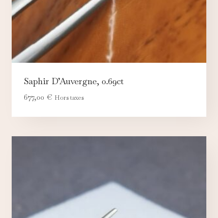
Saphir D’Auvergne, 0.69ct
677,00
€
Hors taxes