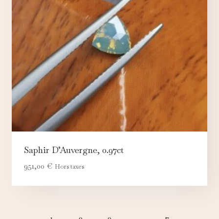
Saphir D’Auvergne, 0.97ct
951,00
€
Hors taxes
←
1
2
3
…
7