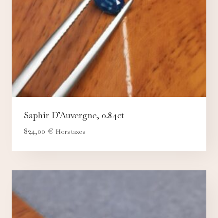
Saphir D’Auvergne, 0.84ct
824,00
€
Hors taxes