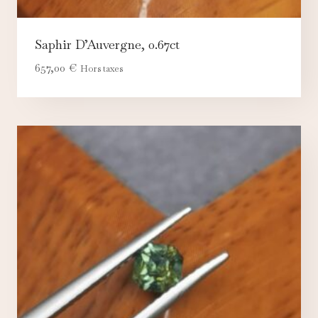
Saphir D’Auvergne, 0.67ct
657,00
€
Hors taxes