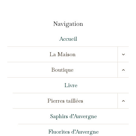
Navigation
Accueil
OUVR
La Maison
LE
MENU
OUVR
ENFA
Boutique
LE
MENU
ENFA
Livre
OUVR
Pierres taillées
LE
MENU
ENFA
Saphirs d’Auvergne
Fluorites d’Auvergne