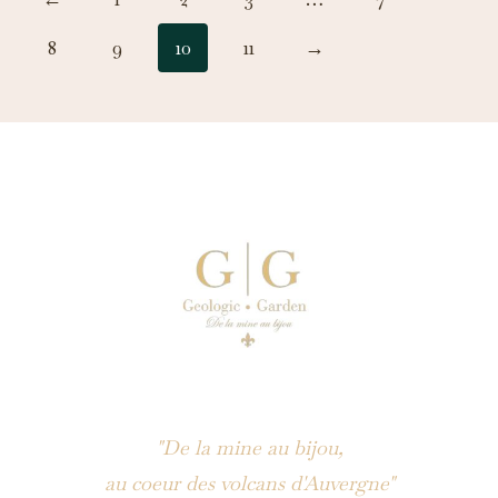
8
9
10
11
→
"De la mine au bijou,
au coeur des volcans d'Auvergne"