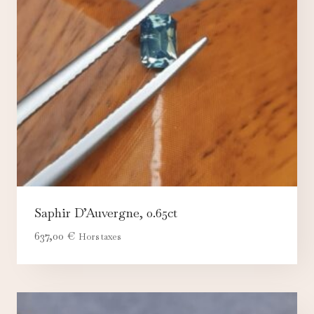
Saphir D’Auvergne, 0.65ct
637,00
€
Hors taxes