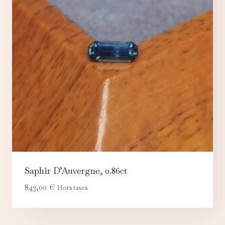
Saphir D’Auvergne, 0.86ct
843,00
€
Hors taxes