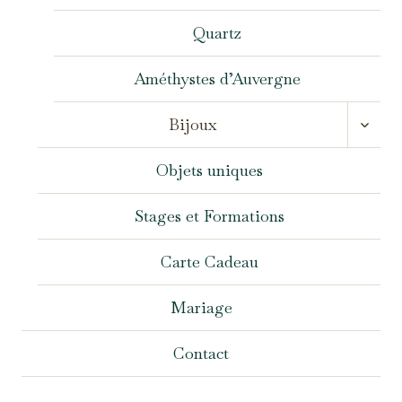
Quartz
Améthystes d’Auvergne
OUVR
Bijoux
LE
MENU
ENFA
Objets uniques
Stages et Formations
Carte Cadeau
Mariage
Contact