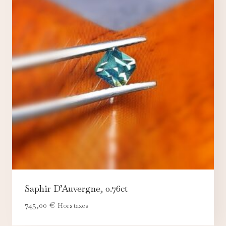
Saphir D’Auvergne, 0.76ct
745,00
€
Hors taxes