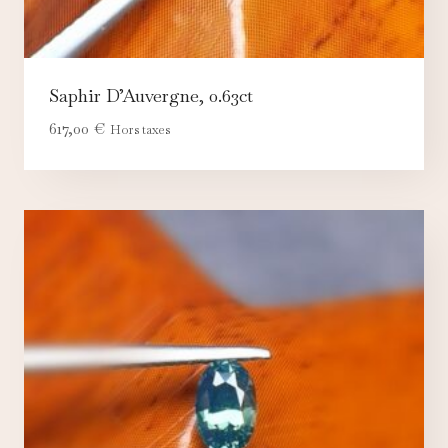
Saphir D’Auvergne, 0.63ct
617,00
€
Hors taxes