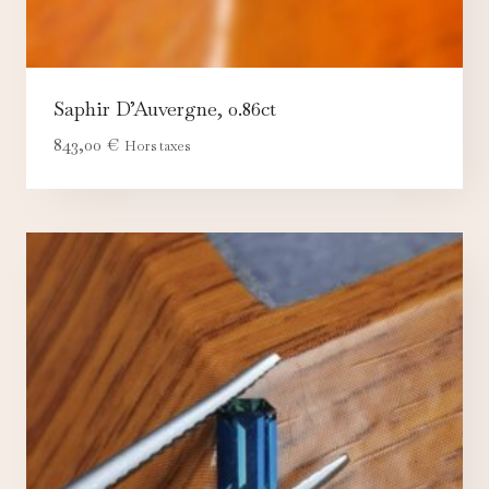
Saphir D’Auvergne, 0.86ct
843,00
€
Hors taxes