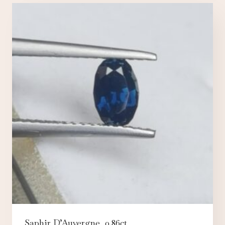
Saphir D’Auvergne, 0.86ct