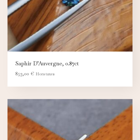
Saphir D’Auvergne, 0.87ct
853,00
€
Hors taxes