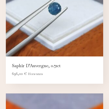
Saphir D’Auvergne, 0.71ct
696,00
€
Hors taxes