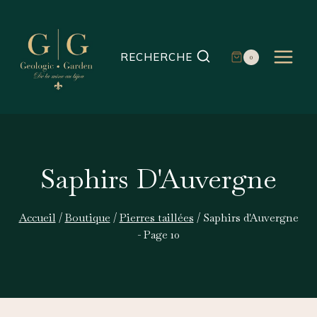
Aller
au
contenu
RECHERCHE
0
Saphirs D'Auvergne
Accueil
/
Boutique
/
Pierres taillées
/
Saphirs d'Auvergne
- Page 10