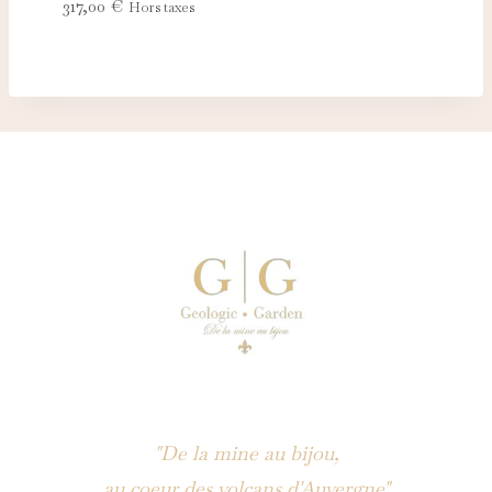
317,00
€
Hors taxes
"De la mine au bijou,
au coeur des volcans d'Auvergne"