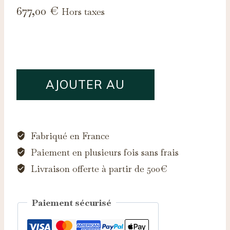
677,00
€
Hors taxes
quantité
AJOUTER AU
de
Saphir
PANIER
d'Auvergne,
0.69ct
Fabriqué en France
Paiement en plusieurs fois sans frais
Livraison offerte à partir de 500€
Paiement sécurisé