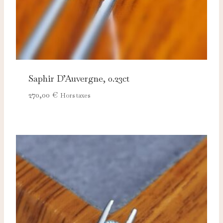
Saphir D’Auvergne, 0.23ct
270,00
€
Hors taxes
Nécessaires
TOUJOURS ACTIFS
Ces cookies sont indispensables au bon fonctionnement
du site et ne peuvent pas être désactivés.
Analytics
Ces cookies nous permettent de mesurer l'audience et
d'améliorer nos contenus (Google Analytics, Matomo…).
Marketing
Ces cookies servent à vous proposer des publicités
adaptées à vos centres d'intérêt.