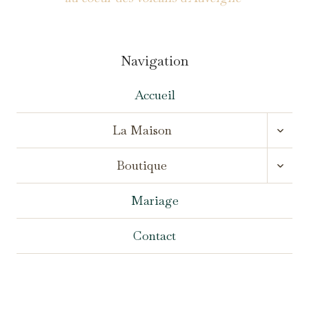
Navigation
Accueil
OUVR
La Maison
LE
MENU
OUVR
ENFA
Boutique
LE
MENU
ENFA
Mariage
Contact