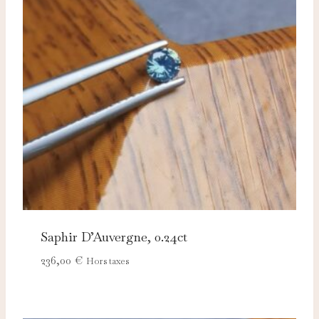
Saphir D’Auvergne, 0.24ct
236,00
€
Hors taxes