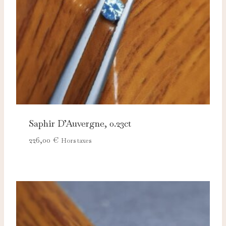
Saphir D’Auvergne, 0.23ct
226,00
€
Hors taxes