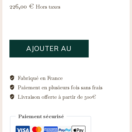
226,00
€
Hors taxes
quantité
AJOUTER AU
de
Saphir
PANIER
d'Auvergne,
0.23ct
Fabriqué en France
Paiement en plusieurs fois sans frais
Livraison offerte à partir de 500€
Paiement sécurisé