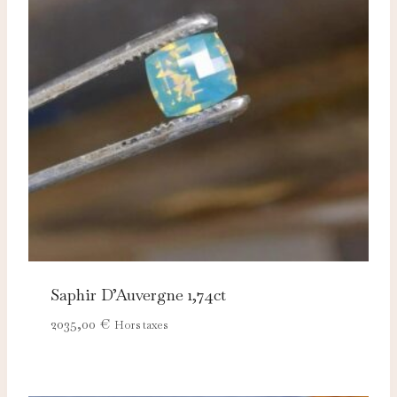
Saphir D’Auvergne 1,74ct
2035,00
€
Hors taxes