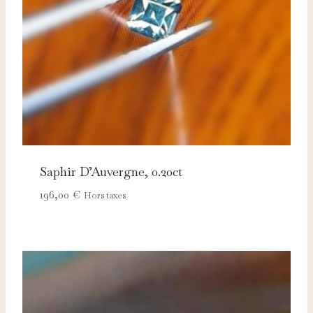
Saphir D’Auvergne, 0.20ct
196,00
€
Hors taxes