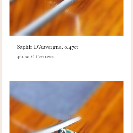
Saphir D’Auvergne, 0.47ct
461,00
€
Hors taxes
Nécessaires
TOUJOURS ACTIFS
Ces cookies sont indispensables au bon fonctionnement
du site et ne peuvent pas être désactivés.
Analytics
Ces cookies nous permettent de mesurer l'audience et
d'améliorer nos contenus (Google Analytics, Matomo…).
Marketing
Ces cookies servent à vous proposer des publicités
adaptées à vos centres d'intérêt.