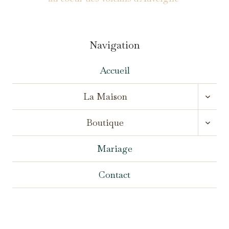
Navigation
Accueil
OUVR
La Maison
LE
MENU
OUVR
ENFA
Boutique
LE
MENU
ENFA
Mariage
Contact