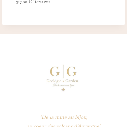
317,00
€
Hors taxes
"De la mine au bijou,
au coeur des volcans d'Auvergne"