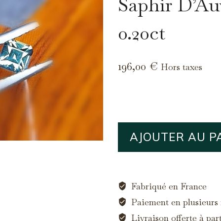
Saphir D’Au
0.20ct
196,00
€
Hors taxes
quantité
AJOUTER AU P
de
Saphir
d'Auvergne,
0.20ct
Fabriqué en France
Paiement en plusieurs f
Livraison offerte à par