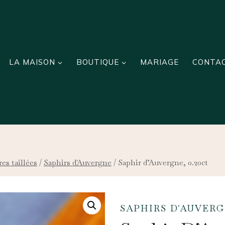
LA MAISON
BOUTIQUE
MARIAGE
CONTA
res taillées
/
Saphirs d'Auvergne
/
Saphir d’Auvergne, 0.20ct
SAPHIRS D'AUVER