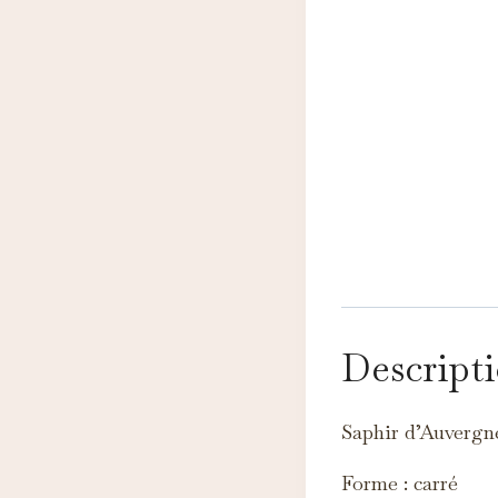
N
Ce
pe
Descript
A
Ce
Saphir d’Auvergn
c
Forme : carré
M