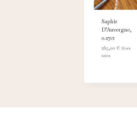
Saphir
D’Auvergne,
0.27ct
265,00
€
Hors
taxes