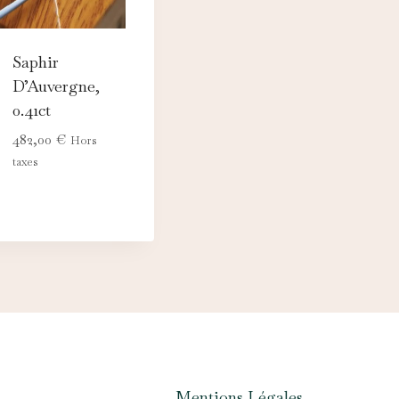
Saphir
D’Auvergne,
0.41ct
482,00
€
Hors
taxes
Mentions Légales