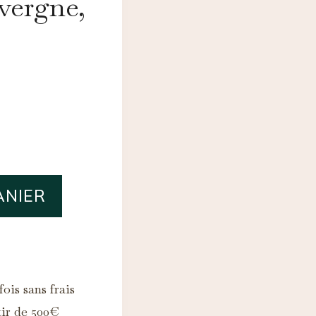
vergne,
ANIER
ois sans frais
tir de 500€