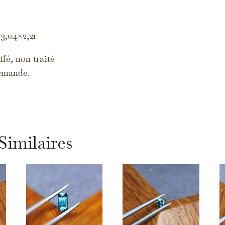
s cookies servent à vous proposer des publicités adaptées à vos centres
intérêt.
3,04×2,21
fé, non traité
emande.
Similaires