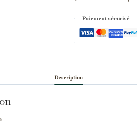
Paiement sécurisé
Catégorie :
Saphirs d'Auvergne
Description
écessaires
TOUJOURS ACTIFS
s cookies sont indispensables au bon fonctionnement du site et ne
uvent pas être désactivés.
ion
nalytics
s cookies nous permettent de mesurer l'audience et d'améliorer nos
e
ontenus (Google Analytics, Matomo…).
arketing