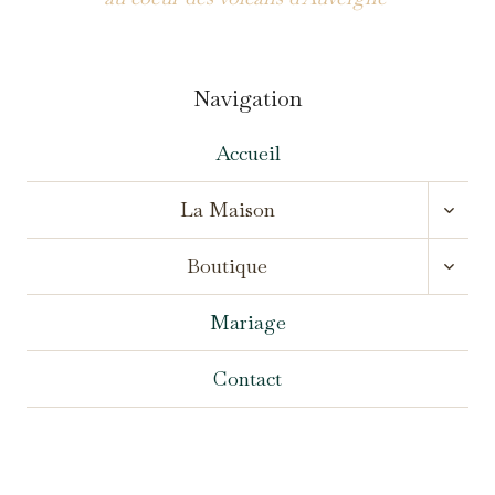
Navigation
Accueil
OUVR
La Maison
LE
MENU
OUVR
ENFA
Boutique
LE
MENU
ENFA
Mariage
Contact