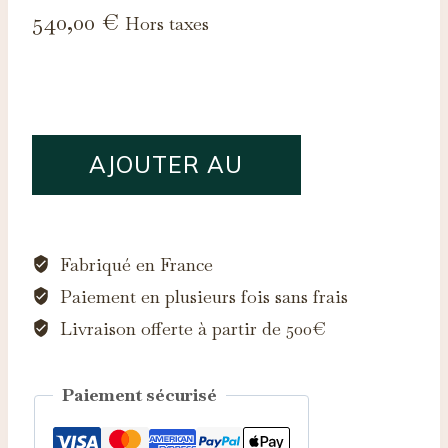
540,00
€
Hors taxes
quantité
AJOUTER AU
de
Saphir
PANIER
d'Auvergne,
0.56ct
Fabriqué en France
Paiement en plusieurs fois sans frais
Livraison offerte à partir de 500€
Paiement sécurisé