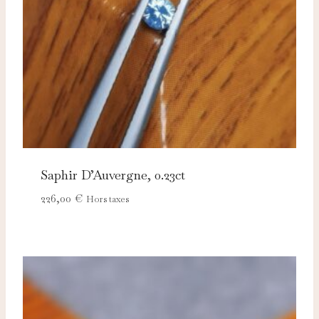
Saphir D’Auvergne, 0.23ct
226,00
€
Hors taxes