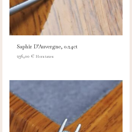
Saphir D’Auvergne, 0.24ct
236,00
€
Hors taxes
Nécessaires
TOUJOURS ACTIFS
Ces cookies sont indispensables au bon fonctionnement
du site et ne peuvent pas être désactivés.
Analytics
Ces cookies nous permettent de mesurer l'audience et
d'améliorer nos contenus (Google Analytics, Matomo…).
Marketing
Ces cookies servent à vous proposer des publicités
adaptées à vos centres d'intérêt.