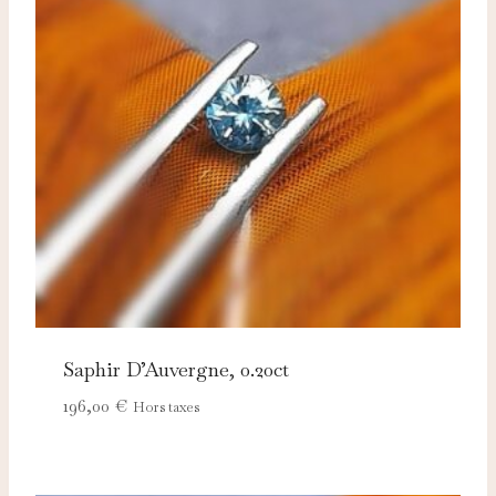
Saphir D’Auvergne, 0.20ct
196,00
€
Hors taxes