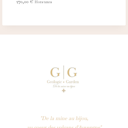
270,00
€
Hors taxes
"De la mine au bijou,
au coeur des volcans d'Auvergne"