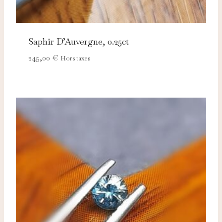
Saphir D’Auvergne, 0.25ct
245,00
€
Hors taxes
Nécessaires
TOUJOURS ACTIFS
Ces cookies sont indispensables au bon fonctionnement
du site et ne peuvent pas être désactivés.
Analytics
Ces cookies nous permettent de mesurer l'audience et
d'améliorer nos contenus (Google Analytics, Matomo…).
Marketing
Ces cookies servent à vous proposer des publicités
adaptées à vos centres d'intérêt.