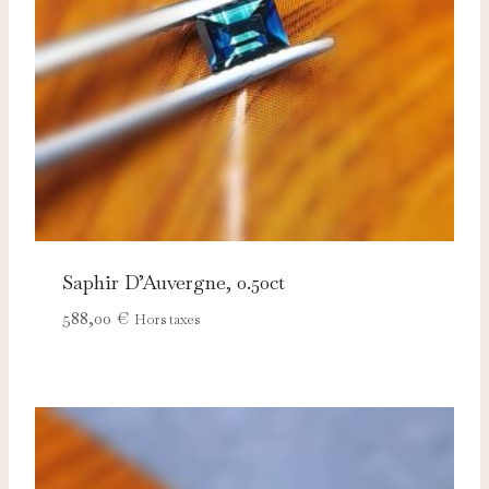
Saphir D’Auvergne, 0.50ct
588,00
€
Hors taxes