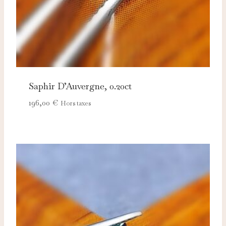
Saphir D’Auvergne, 0.20ct
196,00
€
Hors taxes