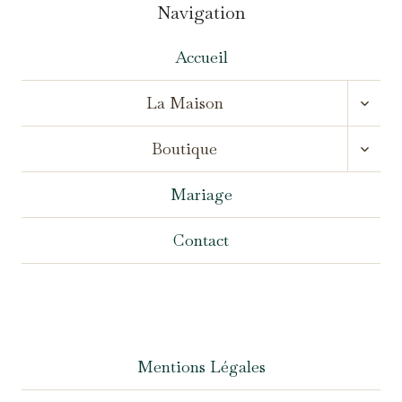
Navigation
Accueil
OUVR
La Maison
LE
MENU
OUVR
ENFA
Boutique
LE
MENU
ENFA
Mariage
Contact
Mentions Légales