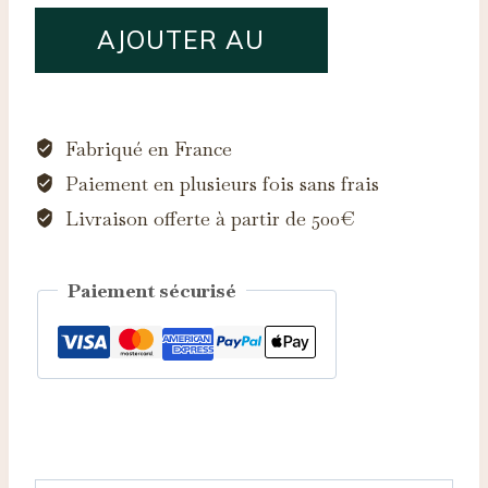
quantité
AJOUTER AU
de
Saphir
PANIER
d'Auvergne,
0.55ct
Fabriqué en France
Paiement en plusieurs fois sans frais
Livraison offerte à partir de 500€
Paiement sécurisé
Catégorie :
Saphirs d'Auvergne