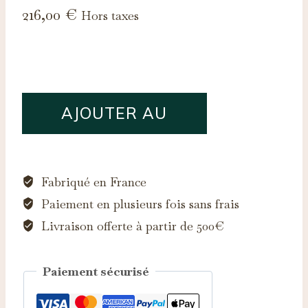
216,00
€
Hors taxes
quantité
AJOUTER AU
de
Saphir
PANIER
d'Auvergne,
0.22ct
Fabriqué en France
Paiement en plusieurs fois sans frais
Livraison offerte à partir de 500€
Paiement sécurisé