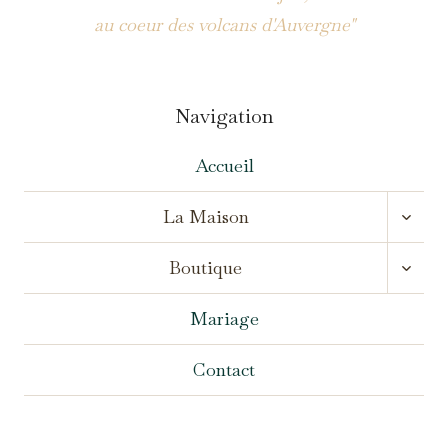
au coeur des volcans d'Auvergne"
Navigation
Accueil
OUVR
La Maison
LE
MENU
OUVR
ENFA
Boutique
LE
MENU
ENFA
Mariage
Contact