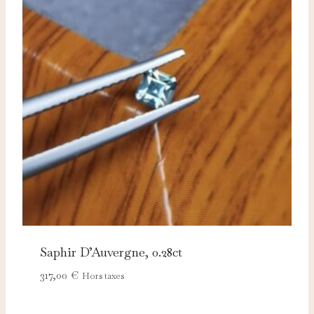
Saphir D’Auvergne, 0.28ct
317,00
€
Hors taxes