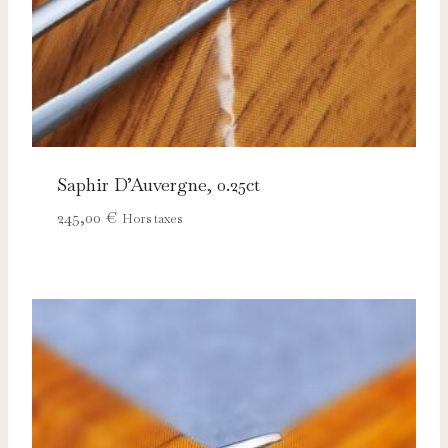
Saphir D’Auvergne, 0.25ct
245,00
€
Hors taxes
Nécessaires
TOUJOURS ACTIFS
Ces cookies sont indispensables au bon fonctionnement
du site et ne peuvent pas être désactivés.
Analytics
Ces cookies nous permettent de mesurer l'audience et
d'améliorer nos contenus (Google Analytics, Matomo…).
Marketing
Ces cookies servent à vous proposer des publicités