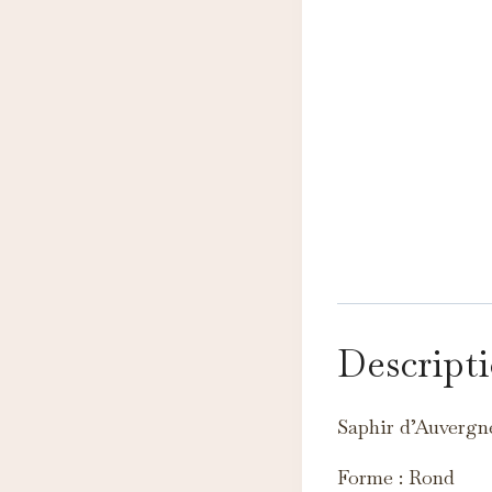
N
Ce
pe
Descript
A
Ce
Saphir d’Auvergn
c
Forme : Rond
M