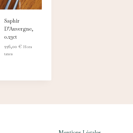
Saphir
D’Auvergne,
0.23ct
226,00
€
Hors
taxes
Mentions Légales