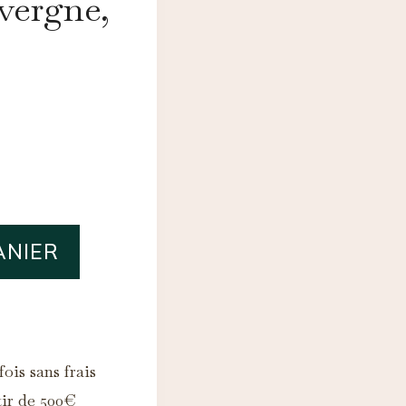
vergne,
ANIER
ois sans frais
tir de 500€