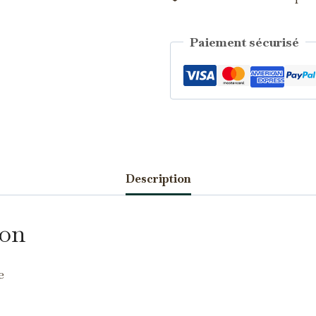
Paiement sécurisé
Catégorie :
Saphirs d'Auvergne
Description
écessaires
TOUJOURS ACTIFS
s cookies sont indispensables au bon fonctionnement du site et ne
uvent pas être désactivés.
ion
nalytics
s cookies nous permettent de mesurer l'audience et d'améliorer nos
e
ontenus (Google Analytics, Matomo…).
arketing