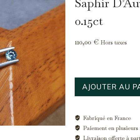
Saphir D’Au
0.15ct
110,00
€
Hors taxes
quantité
AJOUTER AU P
de
Saphir
d'Auvergne,
0.15ct
Fabriqué en France
Paiement en plusieurs f
Livraison offerte à par