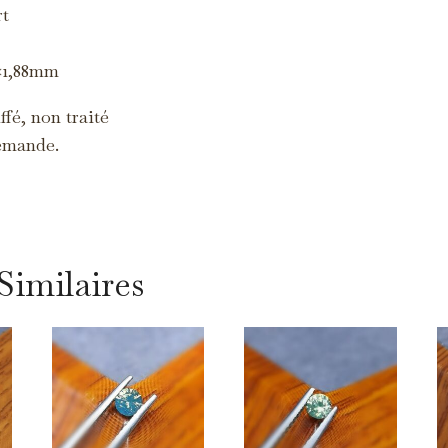
s cookies servent à vous proposer des publicités adaptées à vos centres
rt
intérêt.
3×1,88mm
fé, non traité
emande.
Similaires