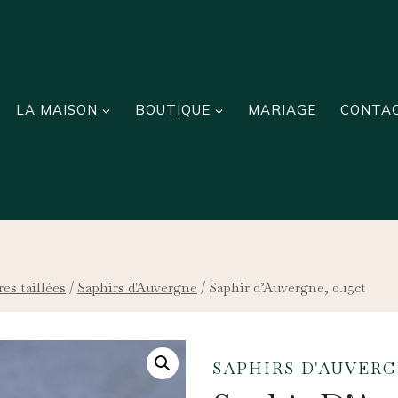
LA MAISON
BOUTIQUE
MARIAGE
CONTA
res taillées
/
Saphirs d'Auvergne
/
Saphir d’Auvergne, 0.15ct
SAPHIRS D'AUVER