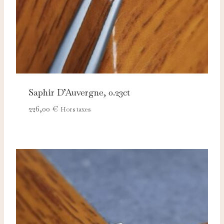
Saphir D’Auvergne, 0.23ct
226,00
€
Hors taxes
Nécessaires
TOUJOURS ACTIFS
Ces cookies sont indispensables au bon fonctionnement
du site et ne peuvent pas être désactivés.
Analytics
Ces cookies nous permettent de mesurer l'audience et
d'améliorer nos contenus (Google Analytics, Matomo…).
Marketing
Ces cookies servent à vous proposer des publicités