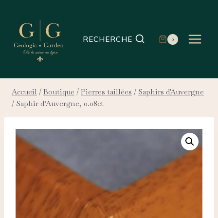
Aller
au
contenu
RECHERCHE
0
Accueil
/
Boutique
/
Pierres taillées
/
Saphirs d'Auvergne
/
Saphir d’Auvergne, 0.08ct