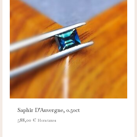
Saphir D’Auvergne, 0.50ct
588,00
€
Hors taxes