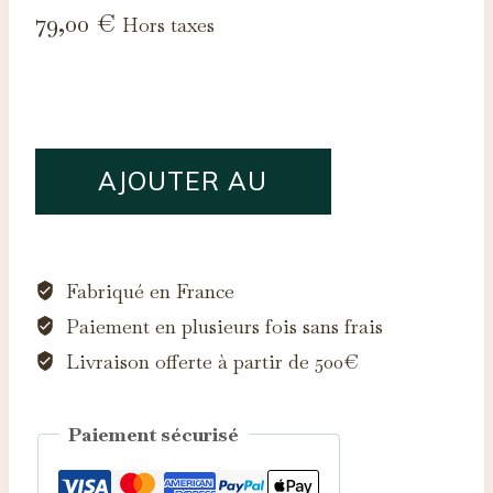
79,00
€
Hors taxes
quantité
AJOUTER AU
de
Saphir
PANIER
d'Auvergne,
0.08ct
Fabriqué en France
Paiement en plusieurs fois sans frais
Livraison offerte à partir de 500€
Paiement sécurisé