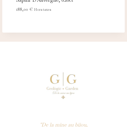
188,00
€
Hors taxes
"De la mine au bijou,