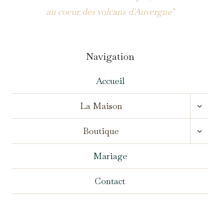
au coeur des volcans d'Auvergne"
Navigation
Accueil
OUVR
La Maison
LE
MENU
OUVR
ENFA
Boutique
LE
MENU
ENFA
Mariage
Contact