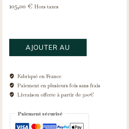
105,00
€
Hors taxes
quantité
AJOUTER AU
de
Quartz
PANIER
incolore,
0.42ct
Fabriqué en France
Paiement en plusieurs fois sans frais
Livraison offerte à partir de 500€
Paiement sécurisé