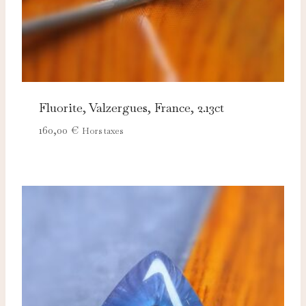
Fluorite, Valzergues, France, 2.13ct
160,00
€
Hors taxes
Nécessaires
TOUJOURS ACTIFS
Ces cookies sont indispensables au bon fonctionnement
du site et ne peuvent pas être désactivés.
Analytics
Ces cookies nous permettent de mesurer l'audience et
d'améliorer nos contenus (Google Analytics, Matomo…).
Marketing
Ces cookies servent à vous proposer des publicités