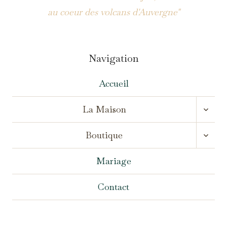
au coeur des volcans d'Auvergne"
Navigation
Accueil
OUVR
La Maison
LE
MENU
OUVR
ENFA
Boutique
LE
MENU
ENFA
Mariage
Contact