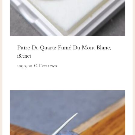
Paire De Quartz Fumé Du Mont Blanc,
18.22ct
1090,00
€
Hors taxes
Nécessaires
TOUJOURS ACTIFS
Ces cookies sont indispensables au bon fonctionnement
du site et ne peuvent pas être désactivés.
Analytics
Ces cookies nous permettent de mesurer l'audience et
d'améliorer nos contenus (Google Analytics, Matomo…).
Marketing
Ces cookies servent à vous proposer des publicités