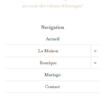
au coeur des volcans d'Auvergne"
Navigation
Accueil
OUVR
La Maison
LE
MENU
OUVR
ENFA
Boutique
LE
MENU
ENFA
Mariage
Contact