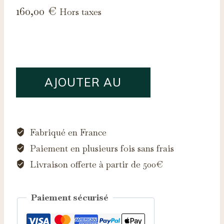
160,00
€
Hors taxes
quantité
AJOUTER AU
de
Fluorite,
PANIER
Pratclos,
3.54ct
Fabriqué en France
Paiement en plusieurs fois sans frais
Livraison offerte à partir de 500€
Paiement sécurisé