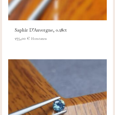
Saphir D’Auvergne, 0.28ct
275,00
€
Hors taxes