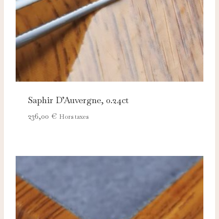
Saphir D’Auvergne, 0.24ct
236,00
€
Hors taxes