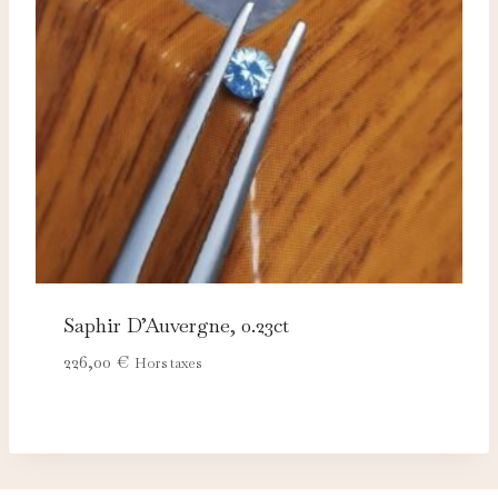
Saphir D’Auvergne, 0.23ct
226,00
€
Hors taxes