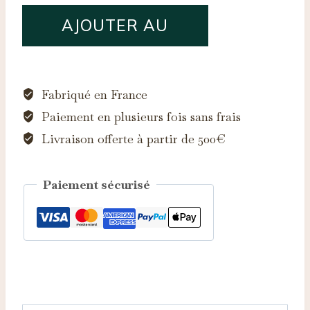
quantité
AJOUTER AU
de
Saphir
PANIER
d'Auvergne,
0.30ct
Fabriqué en France
Paiement en plusieurs fois sans frais
Livraison offerte à partir de 500€
Paiement sécurisé
Catégorie :
Saphirs d'Auvergne