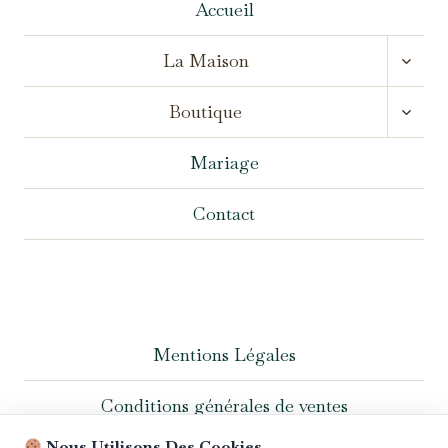
Accueil
OUVR
La Maison
LE
MENU
OUVR
ENFA
Boutique
LE
MENU
ENFA
Mariage
Contact
Mentions Légales
Conditions générales de ventes
Nous Utilisons Des Cookies