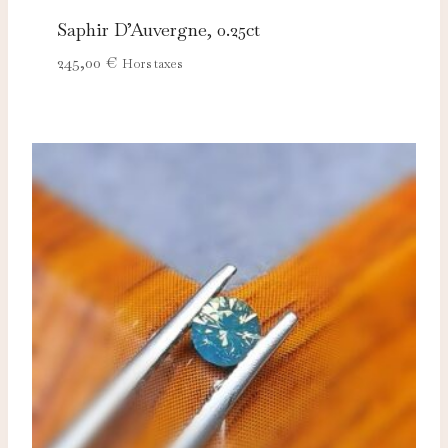
Saphir D’Auvergne, 0.25ct
245,00
€
Hors taxes
Nécessaires
TOUJOURS ACTIFS
Ces cookies sont indispensables au bon fonctionnement
du site et ne peuvent pas être désactivés.
Analytics
Ces cookies nous permettent de mesurer l'audience et
d'améliorer nos contenus (Google Analytics, Matomo…).
Marketing
Ces cookies servent à vous proposer des publicités
adaptées à vos centres d'intérêt.