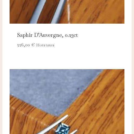
Saphir D’Auvergne, 0.23ct
226,00
€
Hors taxes