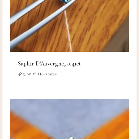
Saphir D’Auvergne, 0.41ct
482,00
€
Hors taxes