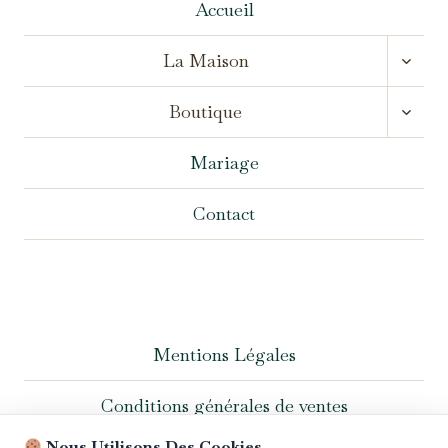
Accueil
OUVR
La Maison
LE
MENU
OUVR
ENFA
Boutique
LE
MENU
ENFA
Mariage
Contact
Mentions Légales
Conditions générales de ventes
Nous Utilisons Des Cookies