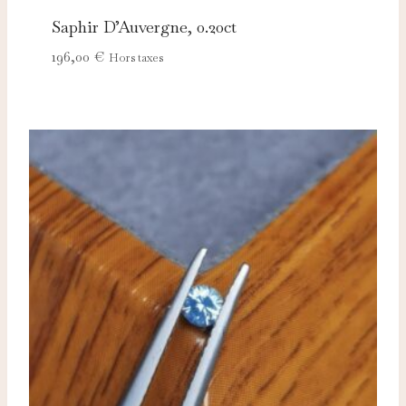
Saphir D’Auvergne, 0.20ct
196,00
€
Hors taxes
Nécessaires
TOUJOURS ACTIFS
Ces cookies sont indispensables au bon fonctionnement
du site et ne peuvent pas être désactivés.
Analytics
Ces cookies nous permettent de mesurer l'audience et
d'améliorer nos contenus (Google Analytics, Matomo…).
Marketing
Ces cookies servent à vous proposer des publicités
adaptées à vos centres d'intérêt.