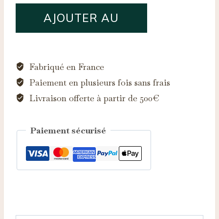
quantité
AJOUTER AU
de
Saphir
PANIER
d'Auvergne,
0.30ct
Fabriqué en France
Paiement en plusieurs fois sans frais
Livraison offerte à partir de 500€
Paiement sécurisé
Catégorie :
Saphirs d'Auvergne