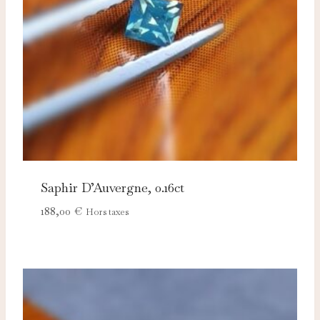
Saphir D’Auvergne, 0.16ct
188,00
€
Hors taxes