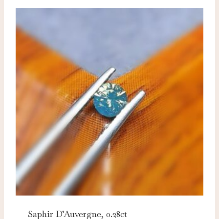
Saphir D’Auvergne, 0.28ct