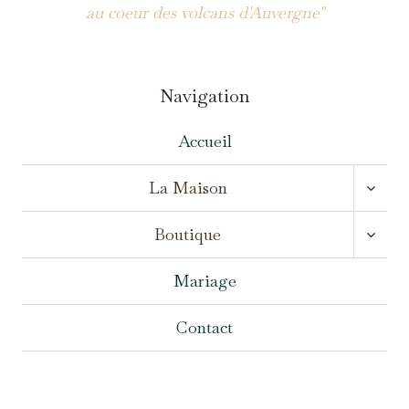
au coeur des volcans d'Auvergne"
Navigation
Accueil
OUVR
La Maison
LE
MENU
OUVR
ENFA
Boutique
LE
MENU
ENFA
Mariage
Contact