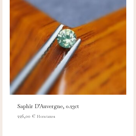
Saphir D’Auvergne, 0.23ct
226,00
€
Hors taxes