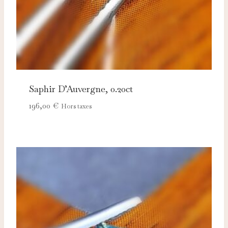
Saphir D’Auvergne, 0.20ct
196,00
€
Hors taxes
Nécessaires
TOUJOURS ACTIFS
Ces cookies sont indispensables au bon fonctionnement
du site et ne peuvent pas être désactivés.
Analytics
Ces cookies nous permettent de mesurer l'audience et
d'améliorer nos contenus (Google Analytics, Matomo…).
Marketing
Ces cookies servent à vous proposer des publicités
adaptées à vos centres d'intérêt.