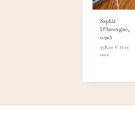
Saphir
D’Auvergne,
0.21ct
258,00
€
Hors
taxes