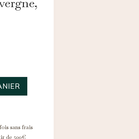
vergne,
ANIER
ois sans frais
tir de 500€