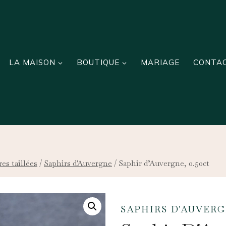
LA MAISON
BOUTIQUE
MARIAGE
CONTA
res taillées
/
Saphirs d'Auvergne
/
Saphir d’Auvergne, 0.50ct
SAPHIRS D'AUVER