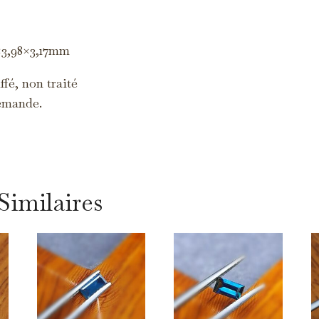
s cookies servent à vous proposer des publicités adaptées à vos centres
intérêt.
×3,98×3,17mm
fé, non traité
emande.
Similaires