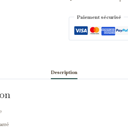
Paiement sécurisé
Catégorie :
Saphirs d'Auvergne
Description
écessaires
TOUJOURS ACTIFS
s cookies sont indispensables au bon fonctionnement du site et ne
uvent pas être désactivés.
ion
nalytics
s cookies nous permettent de mesurer l'audience et d'améliorer nos
e
ontenus (Google Analytics, Matomo…).
arré
arketing