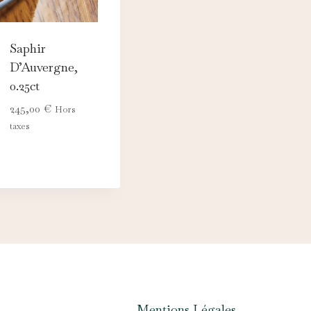
Saphir
D’Auvergne,
0.25ct
245,00
€
Hors
taxes
Mentions Légales