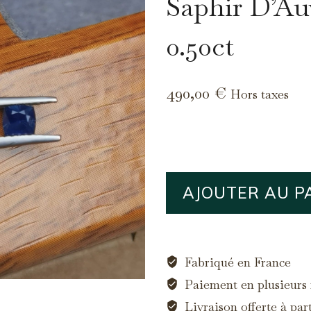
Saphir D’Au
0.50ct
490,00
€
Hors taxes
quantité
AJOUTER AU P
de
Saphir
d'Auvergne,
0.50ct
Fabriqué en France
Paiement en plusieurs f
Livraison offerte à par