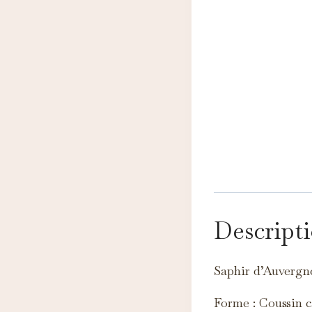
N
Ce
pe
Descript
A
Ce
Saphir d’Auvergn
c
Forme : Coussin c
M