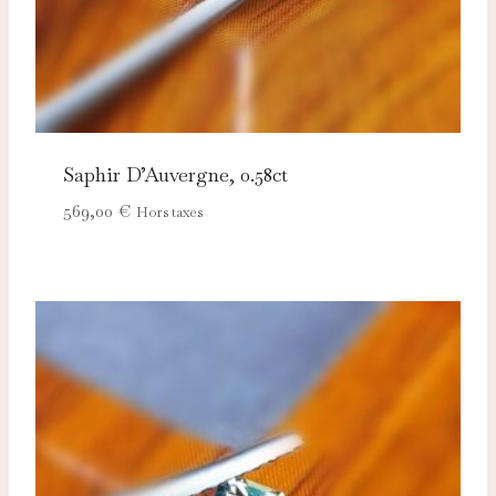
Saphir D’Auvergne, 0.58ct
569,00
€
Hors taxes
Nécessaires
TOUJOURS ACTIFS
Ces cookies sont indispensables au bon fonctionnement
du site et ne peuvent pas être désactivés.
Analytics
Ces cookies nous permettent de mesurer l'audience et
d'améliorer nos contenus (Google Analytics, Matomo…).
Marketing
Ces cookies servent à vous proposer des publicités
adaptées à vos centres d'intérêt.