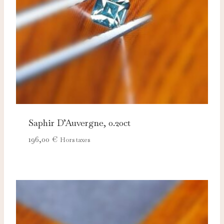
Saphir D’Auvergne, 0.20ct
196,00
€
Hors taxes