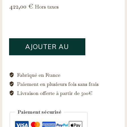
422,00
€
Hors taxes
quantité
AJOUTER AU
de
Saphir
PANIER
d'Auvergne,
0.43ct
Fabriqué en France
Paiement en plusieurs fois sans frais
Livraison offerte à partir de 500€
Paiement sécurisé