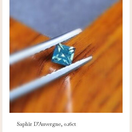
Saphir D’Auvergne, 0.16ct