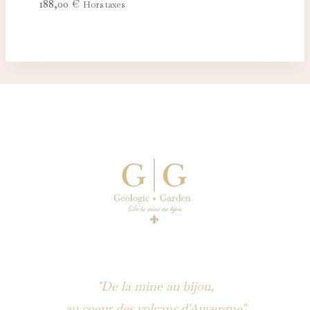
188,00
€
Hors taxes
"De la mine au bijou,
au coeur des volcans d'Auvergne"