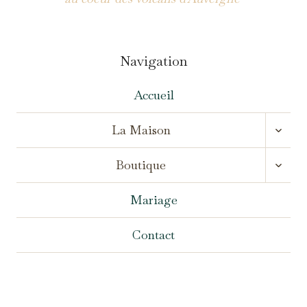
Navigation
Accueil
OUVR
La Maison
LE
MENU
OUVR
ENFA
Boutique
LE
MENU
ENFA
Mariage
Contact