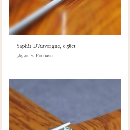
Saphir D’Auvergne, 0.58ct
569,00
€
Hors taxes
Nécessaires
TOUJOURS ACTIFS
Ces cookies sont indispensables au bon fonctionnement
du site et ne peuvent pas être désactivés.
Analytics
Ces cookies nous permettent de mesurer l'audience et
d'améliorer nos contenus (Google Analytics, Matomo…).
Marketing
Ces cookies servent à vous proposer des publicités
adaptées à vos centres d'intérêt.