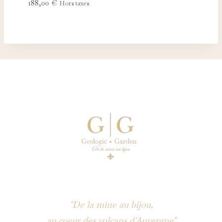
188,00
€
Hors taxes
"De la mine au bijou,
au coeur des volcans d'Auvergne"