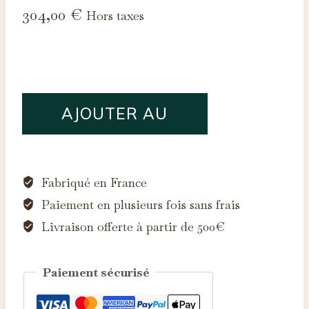
304,00
€
Hors taxes
quantité
AJOUTER AU
de
Saphir
PANIER
d'Auvergne,
0.31ct
Fabriqué en France
Paiement en plusieurs fois sans frais
Livraison offerte à partir de 500€
Paiement sécurisé