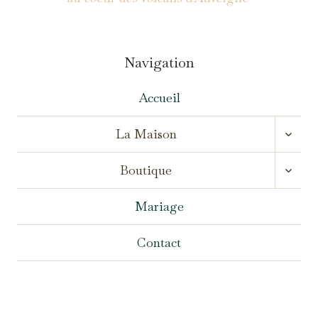
Navigation
Accueil
OUVR
La Maison
LE
MENU
OUVR
ENFA
Boutique
LE
MENU
ENFA
Mariage
Contact