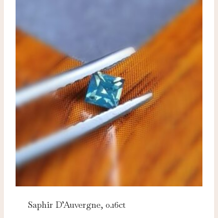
Saphir D’Auvergne, 0.16ct