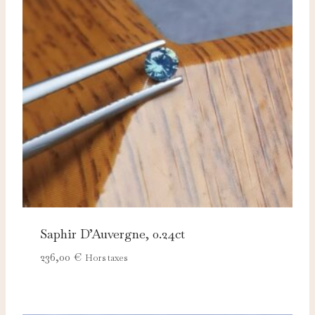
Saphir D’Auvergne, 0.24ct
236,00
€
Hors taxes