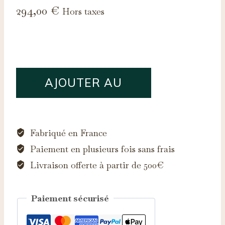
294,00
€
Hors taxes
quantité
AJOUTER AU
de
Saphir
PANIER
d'Auvergne,
0.30ct
Fabriqué en France
Paiement en plusieurs fois sans frais
Livraison offerte à partir de 500€
Paiement sécurisé