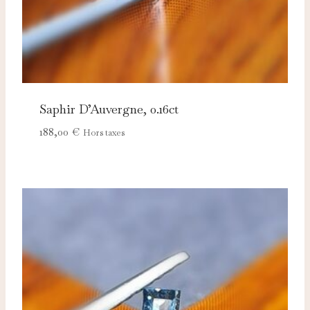
Saphir D’Auvergne, 0.16ct
188,00
€
Hors taxes
Nécessaires
TOUJOURS ACTIFS
Ces cookies sont indispensables au bon fonctionnement
du site et ne peuvent pas être désactivés.
Analytics
Ces cookies nous permettent de mesurer l'audience et
d'améliorer nos contenus (Google Analytics, Matomo…).
Marketing
Ces cookies servent à vous proposer des publicités
adaptées à vos centres d'intérêt.