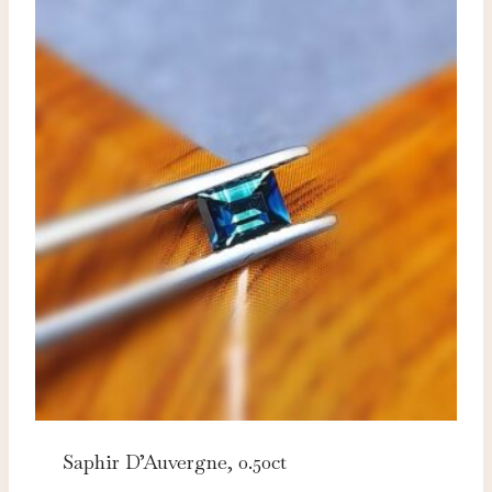
Saphir D’Auvergne, 0.50ct