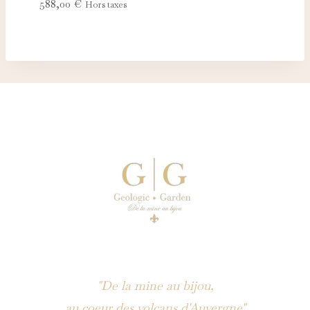
588,00
€
Hors taxes
"De la mine au bijou,
au coeur des volcans d'Auvergne"