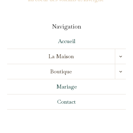
Navigation
Accueil
OUVR
La Maison
LE
MENU
OUVR
ENFA
Boutique
LE
MENU
ENFA
Mariage
Contact