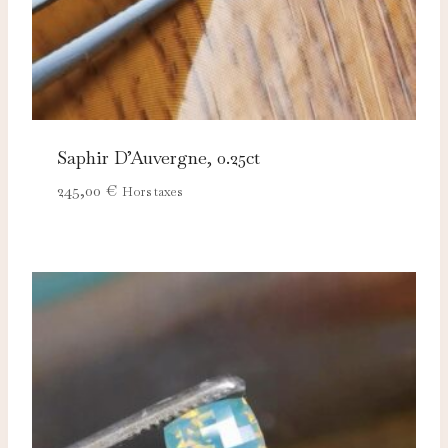
Saphir D’Auvergne, 0.25ct
245,00
€
Hors taxes
Nécessaires
TOUJOURS ACTIFS
Ces cookies sont indispensables au bon fonctionnement
du site et ne peuvent pas être désactivés.
Analytics
Ces cookies nous permettent de mesurer l'audience et
d'améliorer nos contenus (Google Analytics, Matomo…).
Marketing
Ces cookies servent à vous proposer des publicités
adaptées à vos centres d'intérêt.