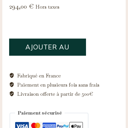
294,00
€
Hors taxes
quantité
AJOUTER AU
de
Saphir
PANIER
d'Auvergne,
0.30ct
Fabriqué en France
Paiement en plusieurs fois sans frais
Livraison offerte à partir de 500€
Paiement sécurisé