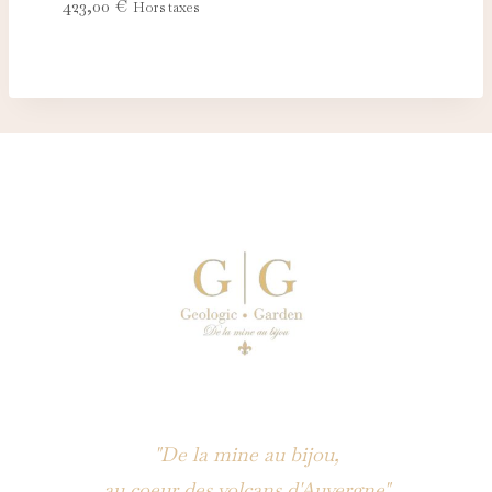
423,00
€
Hors taxes
"De la mine au bijou,
au coeur des volcans d'Auvergne"