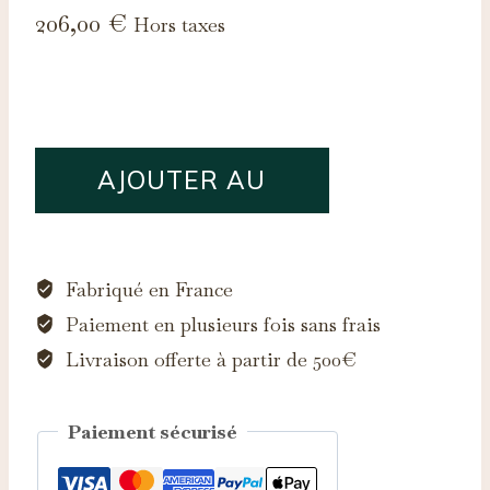
206,00
€
Hors taxes
quantité
AJOUTER AU
de
Saphir
PANIER
d'Auvergne,
0.21ct
Fabriqué en France
Paiement en plusieurs fois sans frais
Livraison offerte à partir de 500€
Paiement sécurisé