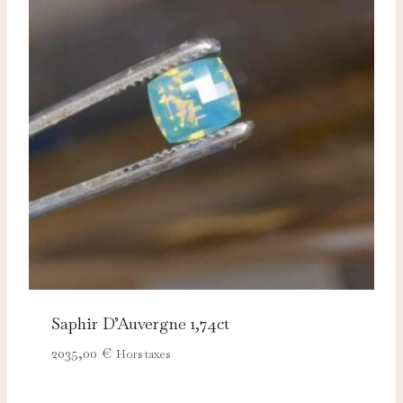
Saphir D’Auvergne 1,74ct
2035,00
€
Hors taxes