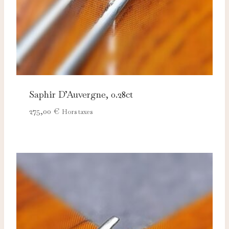
Saphir D’Auvergne, 0.28ct
275,00
€
Hors taxes
Nécessaires
TOUJOURS ACTIFS
Ces cookies sont indispensables au bon fonctionnement
du site et ne peuvent pas être désactivés.
Analytics
Ces cookies nous permettent de mesurer l'audience et
d'améliorer nos contenus (Google Analytics, Matomo…).
Marketing
Ces cookies servent à vous proposer des publicités