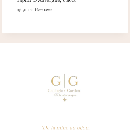
196,00
€
Hors taxes
"De la mine au bijou,