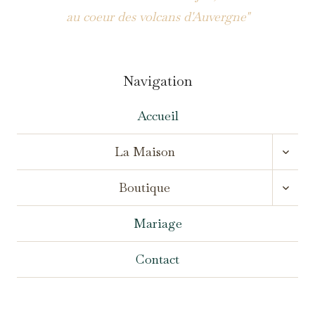
au coeur des volcans d'Auvergne"
Navigation
Accueil
OUVR
La Maison
LE
MENU
OUVR
ENFA
Boutique
LE
MENU
ENFA
Mariage
Contact