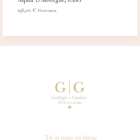
196,00
€
Hors taxes
"De la mine au bijou,