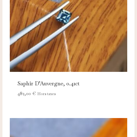
adaptées à vos centres d'intérêt.
Saphir D’Auvergne, 0.41ct
482,00
€
Hors taxes