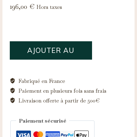
196,00
€
Hors taxes
quantité
AJOUTER AU
de
Saphir
PANIER
d'Auvergne,
0.20ct
Fabriqué en France
Paiement en plusieurs fois sans frais
Livraison offerte à partir de 500€
Paiement sécurisé