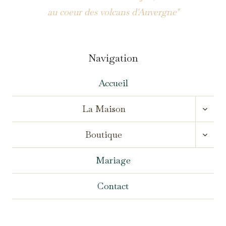
au coeur des volcans d'Auvergne"
Navigation
Accueil
OUVR
La Maison
LE
MENU
OUVR
ENFA
Boutique
LE
MENU
ENFA
Mariage
Contact