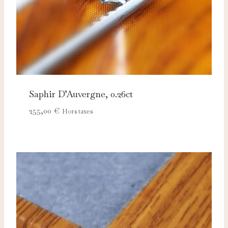
Saphir D’Auvergne, 0.26ct
255,00
€
Hors taxes
Nécessaires
TOUJOURS ACTIFS
Ces cookies sont indispensables au bon fonctionnement
du site et ne peuvent pas être désactivés.
Analytics
Ces cookies nous permettent de mesurer l'audience et
d'améliorer nos contenus (Google Analytics, Matomo…).
Marketing
Ces cookies servent à vous proposer des publicités