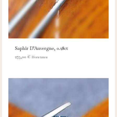
Saphir D’Auvergne, 0.28ct
275,00
€
Hors taxes
Nécessaires
TOUJOURS ACTIFS
Ces cookies sont indispensables au bon fonctionnement
du site et ne peuvent pas être désactivés.
Analytics
Ces cookies nous permettent de mesurer l'audience et
d'améliorer nos contenus (Google Analytics, Matomo…).
Marketing
Ces cookies servent à vous proposer des publicités