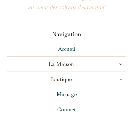
au coeur des volcans d'Auvergne"
Navigation
Accueil
OUVR
La Maison
LE
MENU
OUVR
ENFA
Boutique
LE
MENU
ENFA
Mariage
Contact