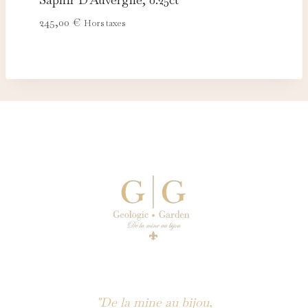
245,00
€
Hors taxes
"De la mine au bijou,