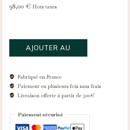
98,00
€
Hors taxes
quantité
AJOUTER AU
de
Saphir
PANIER
d'Auvergne,
0.10ct
Fabriqué en France
Paiement en plusieurs fois sans frais
Livraison offerte à partir de 500€
Paiement sécurisé