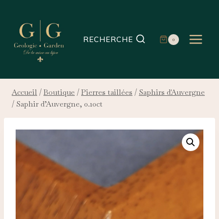
Aller
au
contenu
RECHERCHE
0
Accueil
/
Boutique
/
Pierres taillées
/
Saphirs d'Auvergne
/
Saphir d’Auvergne, 0.10ct