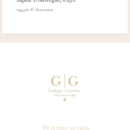
245,00
€
Hors taxes
"De la mine au bijou,