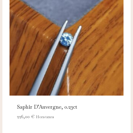
Saphir D’Auvergne, 0.23ct
226,00
€
Hors taxes