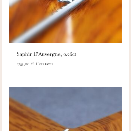
Saphir D’Auvergne, 0.26ct
255,00
€
Hors taxes
Nécessaires
TOUJOURS ACTIFS
Ces cookies sont indispensables au bon fonctionnement
du site et ne peuvent pas être désactivés.
Analytics
Ces cookies nous permettent de mesurer l'audience et
d'améliorer nos contenus (Google Analytics, Matomo…).
Marketing
Ces cookies servent à vous proposer des publicités