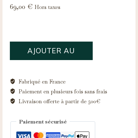
69,00
€
Hors taxes
quantité
AJOUTER AU
de
Saphir
PANIER
d'Auvergne,
0.07ct
Fabriqué en France
Paiement en plusieurs fois sans frais
Livraison offerte à partir de 500€
Paiement sécurisé