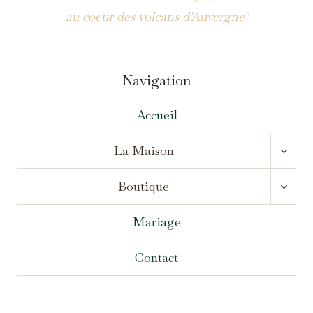
au coeur des volcans d'Auvergne"
Navigation
Accueil
OUVR
La Maison
LE
MENU
OUVR
ENFA
Boutique
LE
MENU
ENFA
Mariage
Contact