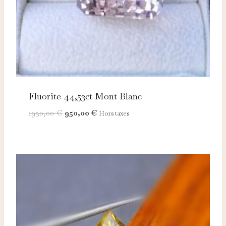
Fluorite 44,53ct Mont Blanc
Le
Le
1950,00
€
950,00
€
Hors taxes
prix
prix
initial
actuel
était :
est :
1950,00 €.
950,00 €.