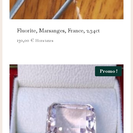
Fluorite, Marsanges, France, 2.34ct
130,00
€
Hors taxes
Nécessaires
TOUJOURS ACTIFS
Promo !
Ces cookies sont indispensables au bon fonctionnement
du site et ne peuvent pas être désactivés.
Analytics
Ces cookies nous permettent de mesurer l'audience et
d'améliorer nos contenus (Google Analytics, Matomo…).
Marketing
Ces cookies servent à vous proposer des publicités
adaptées à vos centres d'intérêt.