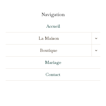
Navigation
Accueil
OUVR
La Maison
LE
MENU
OUVR
ENFA
Boutique
LE
MENU
ENFA
Mariage
Contact