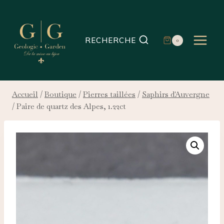
Aller
au
contenu
RECHERCHE
0
Accueil
/
Boutique
/
Pierres taillées
/
Saphirs d'Auvergne
/
Paire de quartz des Alpes, 1.22ct