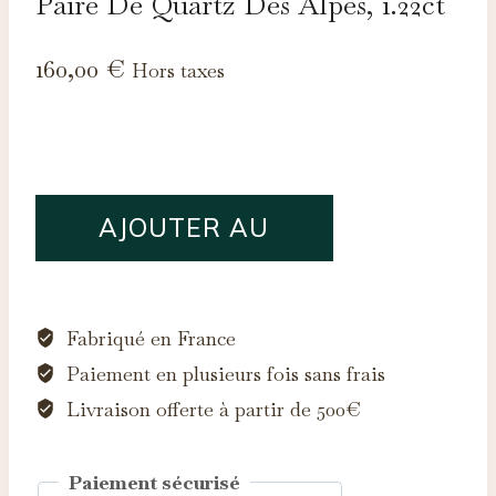
Paire De Quartz Des Alpes, 1.22ct
160,00
€
Hors taxes
quantité
AJOUTER AU
de
Paire
PANIER
de
quartz
Fabriqué en France
des
Paiement en plusieurs fois sans frais
Alpes,
Livraison offerte à partir de 500€
1.22ct
Paiement sécurisé