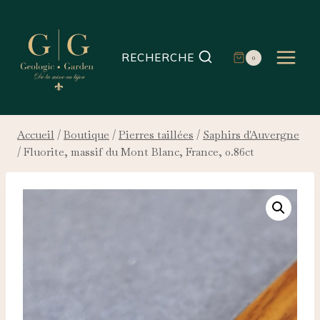
Aller
au
contenu
RECHERCHE
0
Accueil
/
Boutique
/
Pierres taillées
/
Saphirs d'Auvergne
/
Fluorite, massif du Mont Blanc, France, 0.86ct