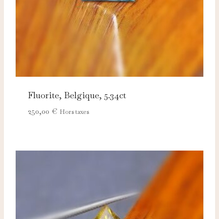
Fluorite, Belgique, 5.34ct
250,00
€
Hors taxes
Nécessaires
TOUJOURS ACTIFS
Ces cookies sont indispensables au bon fonctionnement
du site et ne peuvent pas être désactivés.
Analytics
Ces cookies nous permettent de mesurer l'audience et
d'améliorer nos contenus (Google Analytics, Matomo…).
Marketing