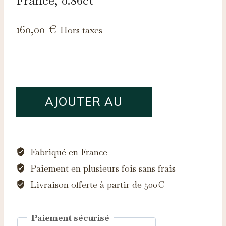
160,00
€
Hors taxes
quantité
AJOUTER AU
de
Fluorite,
PANIER
massif
du
Fabriqué en France
Mont
Paiement en plusieurs fois sans frais
Blanc,
Livraison offerte à partir de 500€
France,
0.86ct
Paiement sécurisé