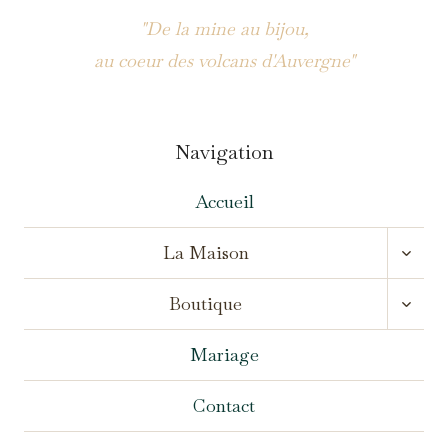
"De la mine au bijou,
au coeur des volcans d'Auvergne"
Navigation
Accueil
OUVR
La Maison
LE
MENU
OUVR
ENFA
Boutique
LE
MENU
ENFA
Mariage
Contact