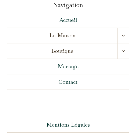
Navigation
Accueil
OUVR
La Maison
LE
MENU
OUVR
ENFA
Boutique
LE
MENU
ENFA
Mariage
Contact
Mentions Légales