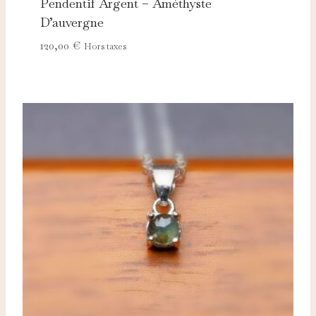
Pendentif Argent – Améthyste
D’auvergne
120,00
€
Hors taxes
Nécessaires
TOUJOURS ACTIFS
Ces cookies sont indispensables au bon fonctionnement
du site et ne peuvent pas être désactivés.
Analytics
Ces cookies nous permettent de mesurer l'audience et
d'améliorer nos contenus (Google Analytics, Matomo…).
Marketing
Ces cookies servent à vous proposer des publicités
adaptées à vos centres d'intérêt.