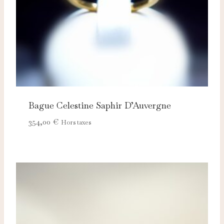
Bague Celestine Saphir D’Auvergne
354,00
€
Hors taxes
Nécessaires
TOUJOURS ACTIFS
Ces cookies sont indispensables au bon fonctionnement
du site et ne peuvent pas être désactivés.
Analytics
Ces cookies nous permettent de mesurer l'audience et
d'améliorer nos contenus (Google Analytics, Matomo…).
Marketing