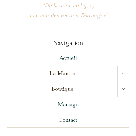
"De la mine au bijou,
au coeur des volcans d'Auvergne"
Navigation
Accueil
OUVR
La Maison
LE
MENU
OUVR
ENFA
Boutique
LE
MENU
ENFA
Mariage
Contact