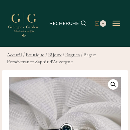
Aller
au
contenu
RECHERCHE
0
Accueil
/
Boutique
/
Bijoux
/
Bagues
/
Bague
Persévérance Saphir d’Auvergne