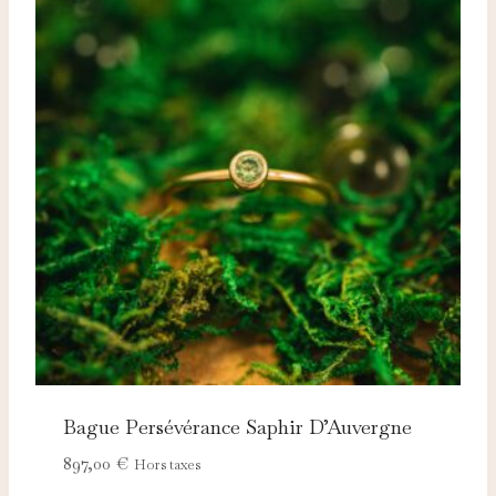
Bague Persévérance Saphir D’Auvergne
897,00
€
Hors taxes