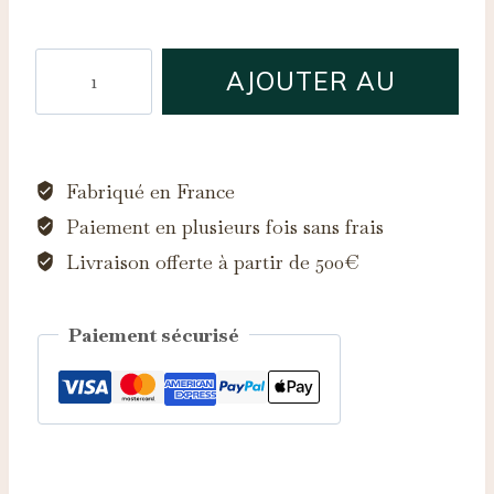
quantité
AJOUTER AU
de
Bague
PANIER
Persévérance
Saphir
Fabriqué en France
d'Auvergne
Paiement en plusieurs fois sans frais
Livraison offerte à partir de 500€
Paiement sécurisé
Catégorie :
Bagues