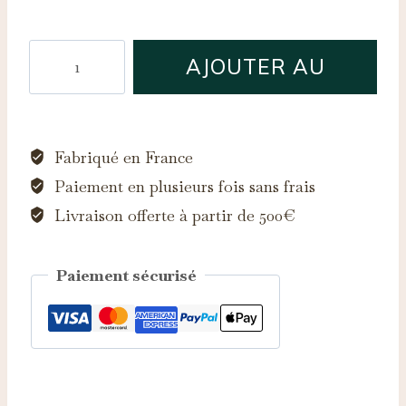
quantité
AJOUTER AU
de
Bague
PANIER
Persévérance
Saphir
Fabriqué en France
d'Auvergne
Paiement en plusieurs fois sans frais
Livraison offerte à partir de 500€
Paiement sécurisé
Catégorie :
Bagues