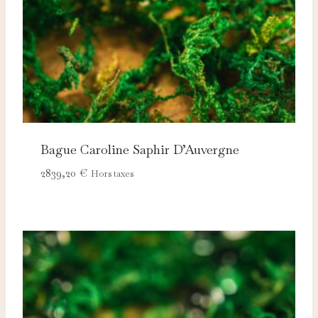
Bague Caroline Saphir D’Auvergne
2839,20
€
Hors taxes
Nécessaires
TOUJOURS ACTIFS
Ces cookies sont indispensables au bon fonctionnement
du site et ne peuvent pas être désactivés.
Analytics
Ces cookies nous permettent de mesurer l'audience et
d'améliorer nos contenus (Google Analytics, Matomo…).
Marketing