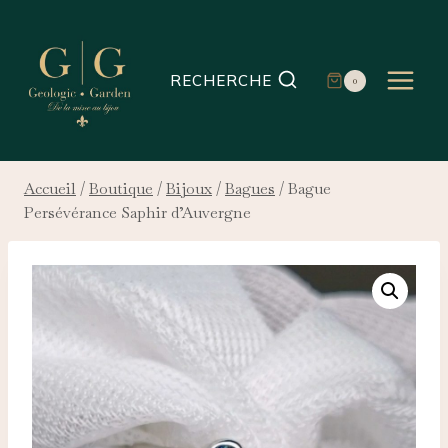
Aller
au
contenu
RECHERCHE
0
Accueil
/
Boutique
/
Bijoux
/
Bagues
/
Bague
Persévérance Saphir d’Auvergne