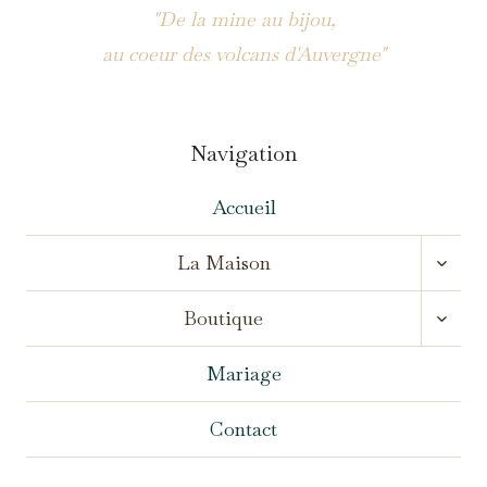
"De la mine au bijou,
au coeur des volcans d'Auvergne"
Navigation
Accueil
OUVR
La Maison
LE
MENU
OUVR
ENFA
Boutique
LE
MENU
ENFA
Mariage
Contact