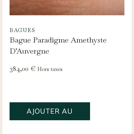
BAGUES
Bague Paradigme Amethyste
D’Auvergne
384,00
€
Hors taxes
quantité
AJOUTER AU
de
Bague
PANIER
Paradigme