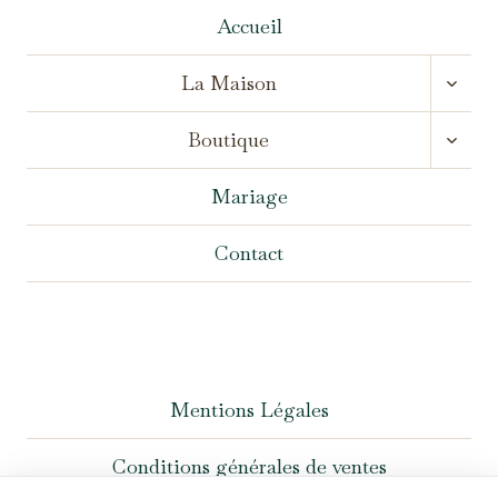
Accueil
OUVR
La Maison
LE
MENU
OUVR
ENFA
Boutique
LE
MENU
ENFA
Mariage
Contact
Mentions Légales
Conditions générales de ventes