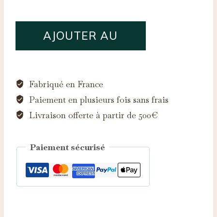
quantité
AJOUTER AU
de
Bague
PANIER
Paradigme
Saphir
Fabriqué en France
d'Auvergne
Paiement en plusieurs fois sans frais
Livraison offerte à partir de 500€
Paiement sécurisé
Catégorie :
Bagues