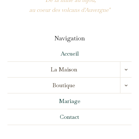
au coeur des volcans d'Auvergne"
Navigation
Accueil
OUVR
La Maison
LE
MENU
OUVR
ENFA
Boutique
LE
MENU
ENFA
Mariage
Contact