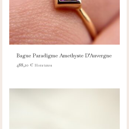
Bague Paradigme Amethyste D’Auvergne
488,10
€
Hors taxes
Nécessaires
TOUJOURS ACTIFS
Ces cookies sont indispensables au bon fonctionnement
du site et ne peuvent pas être désactivés.
Analytics
Ces cookies nous permettent de mesurer l'audience et
d'améliorer nos contenus (Google Analytics, Matomo…).
Marketing
Ces cookies servent à vous proposer des publicités