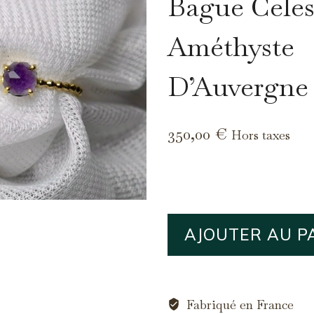
Bague Celes
Améthyste
D’Auvergne
350,00
€
Hors taxes
quantité
AJOUTER AU P
de
Bague
Celeste
Améthyste
Fabriqué en France