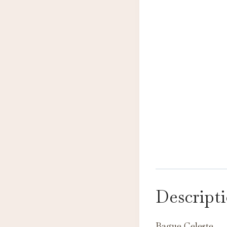
N
Descript
Ce
pe
A
Bague Celeste