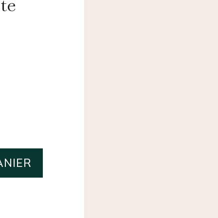
te
ANIER