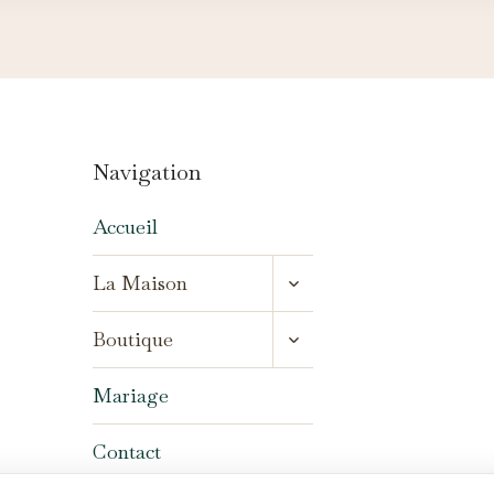
Navigation
Accueil
OUVRIR/FERMER
La Maison
LE
MENU
OUVRIR/FERMER
ENFANT
Boutique
LE
MENU
ENFANT
Mariage
Contact