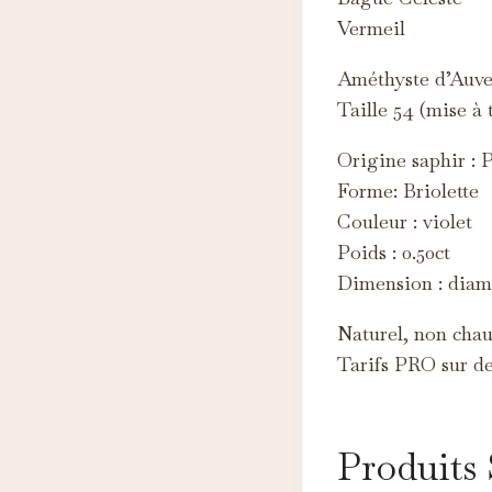
Ce
Vermeil
c
Améthyste d’Auv
M
Ce
Taille 54 (mise à
d'
Origine saphir : 
Forme: Briolette
Couleur : violet
Poids : 0.50ct
Dimension : diam
Naturel, non chauf
Tarifs PRO sur d
Produits 