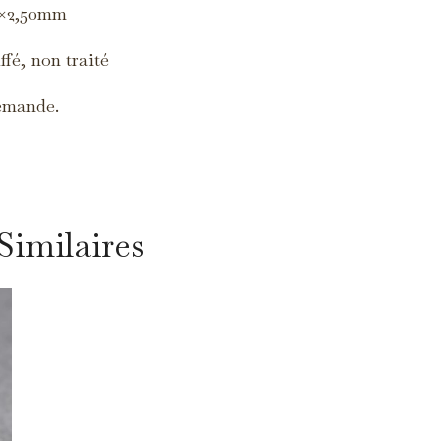
3×2,50mm
fé, non traité
emande.
Similaires