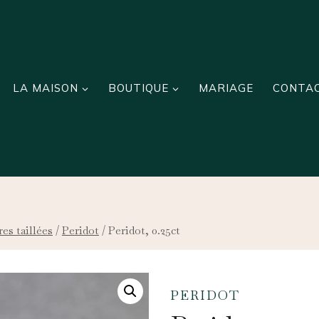
LA MAISON
BOUTIQUE
MARIAGE
CONTA
res taillées
/
Peridot
/
Peridot, 0.25ct
PERIDOT