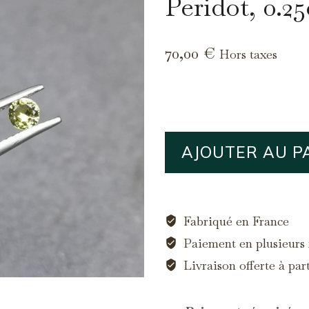
Peridot, 0.25
70,00
€
Hors taxes
quantité
AJOUTER AU P
de
Peridot,
0.25ct
Fabriqué en France
Paiement en plusieurs f
Livraison offerte à par