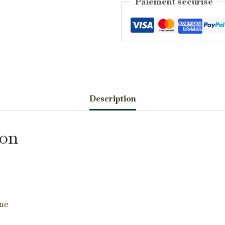
Paiement sécurisé
Catégorie :
Peridot
Description
écessaires
TOUJOURS ACTIFS
s cookies sont indispensables au bon fonctionnement du site et ne
ion
uvent pas être désactivés.
nalytics
s cookies nous permettent de mesurer l'audience et d'améliorer nos
ontenus (Google Analytics, Matomo…).
une
arketing
s cookies servent à vous proposer des publicités adaptées à vos centres
intérêt.