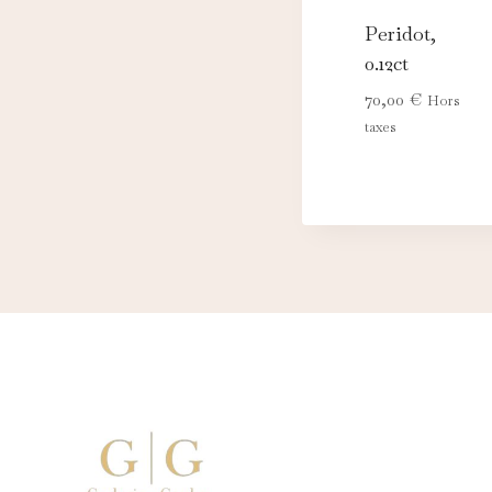
Peridot,
0.12ct
70,00
€
Hors
taxes