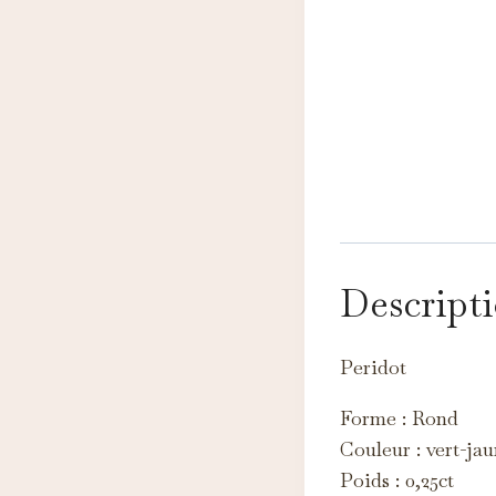
N
Ce
Descript
pe
A
Peridot
Ce
c
Forme : Rond
Couleur : vert-ja
M
Ce
Poids : 0,25ct
d'