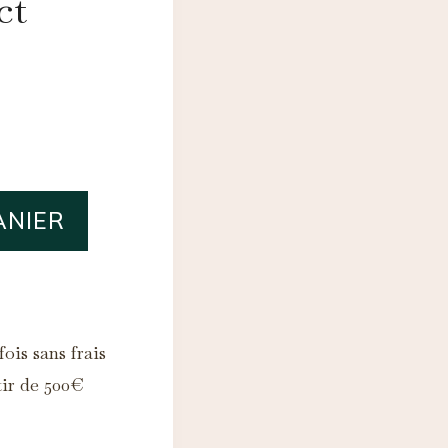
ct
ANIER
ois sans frais
tir de 500€