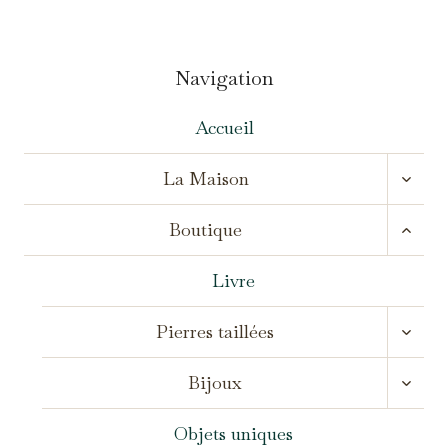
Navigation
Accueil
OUVR
La Maison
LE
MENU
OUVR
ENFA
Boutique
LE
MENU
ENFA
Livre
OUVR
Pierres taillées
LE
MENU
OUVR
ENFA
Bijoux
LE
MENU
ENFA
Objets uniques