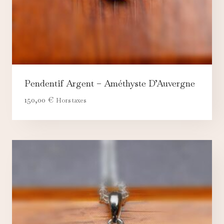
Pendentif Argent – Améthyste D’Auvergne
150,00
€
Hors taxes