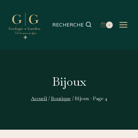
Aller
au
contenu
RECHERCHE
0
Bijoux
Accueil
/
Boutique
/
Bijoux
- Page 4